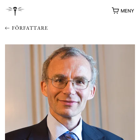
MENY
FÖRFATTARE
YUKIKO OCH PATRIK MÖTER
STOLPE STORIES
UTMÄRKELSER
VIDEOGALLERI
ÖVRIGA FORMAT