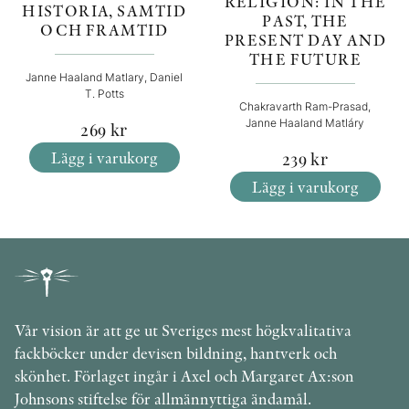
RELIGION: IN THE
HISTORIA, SAMTID
PAST, THE
OCH FRAMTID
PRESENT DAY AND
THE FUTURE
Janne Haaland Matlary, Daniel
T. Potts
Chakravarth Ram-Prasad,
Janne Haaland Matláry
269
kr
Lägg i varukorg
239
kr
Lägg i varukorg
Vår vision är att ge ut Sveriges mest högkvalitativa
fackböcker under devisen bildning, hantverk och
skönhet. Förlaget ingår i Axel och Margaret Ax:son
Johnsons stiftelse för allmännyttiga ändamål.