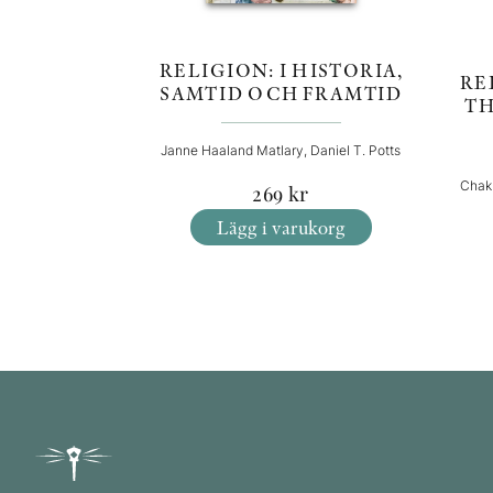
RELIGION: I HISTORIA,
RE
SAMTID OCH FRAMTID
TH
Janne Haaland Matlary, Daniel T. Potts
Chak
269
kr
Lägg i varukorg