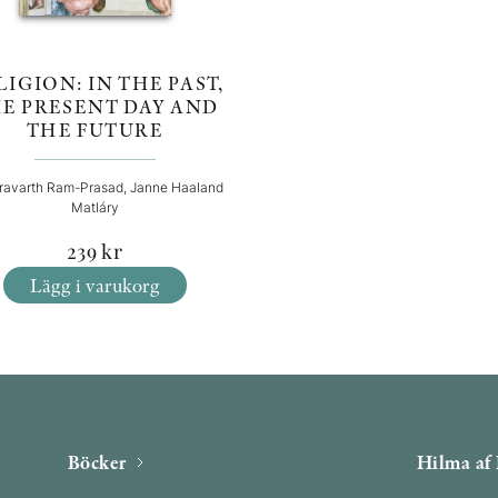
LIGION: IN THE PAST,
E PRESENT DAY AND
THE FUTURE
ravarth Ram-Prasad, Janne Haaland
Matláry
239
kr
Lägg i varukorg
Böcker
Hilma af 