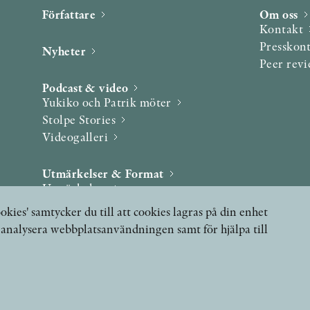
Författare
Om oss
Kontakt
Presskon
Nyheter
Peer rev
Podcast & video
Yukiko och Patrik möter
Stolpe Stories
Videogalleri
Utmärkelser & Format
Utmärkelser
Övriga format
okies' samtycker du till att cookies lagras på din enhet
, analysera webbplatsanvändningen samt för hjälpa till