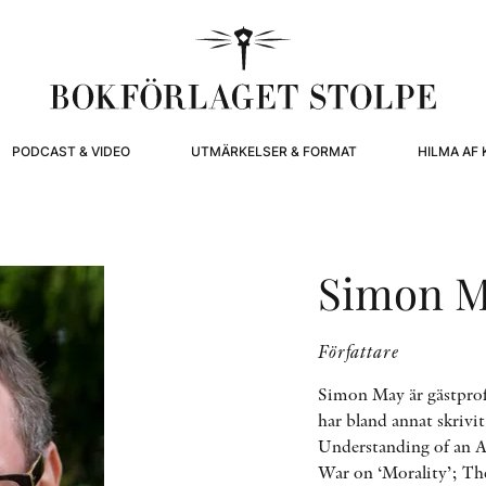
PODCAST & VIDEO
UTMÄRKELSER & FORMAT
HILMA AF 
Simon 
Författare
Simon May är gästprofe
har bland annat skriv
Understanding of an A
War on ‘Morality’; Th