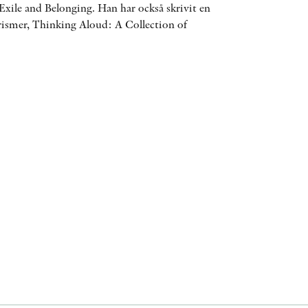
Exile and Belonging. Han har också skrivit en
ÖVRIGA FORMAT
rismer, Thinking Aloud: A Collection of
KONTAKT
PRESSKONTAKT
PEER REVIEW-PROCESSEN