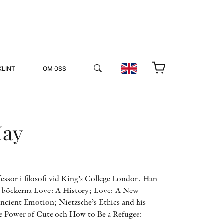
KLINT
OM OSS
May
YUKIKO OCH PATRIK MÖTER
ssor i filosofi vid King’s College London. Han
it böckerna Love: A History; Love: A New
STOLPE STORIES
ncient Emotion; Nietzsche’s Ethics and his
UTMÄRKELSER
VIDEOGALLERI
e Power of Cute och How to Be a Refugee: