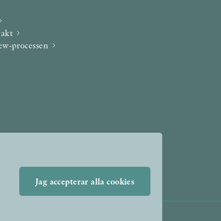
takt
iew-processen
Jag accepterar alla cookies