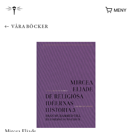
MENY
VÅRA BÖCKER
YUKIKO OCH PATRIK MÖTER
STOLPE STORIES
UTMÄRKELSER
VIDEOGALLERI
ÖVRIGA FORMAT
Mircea Eliade