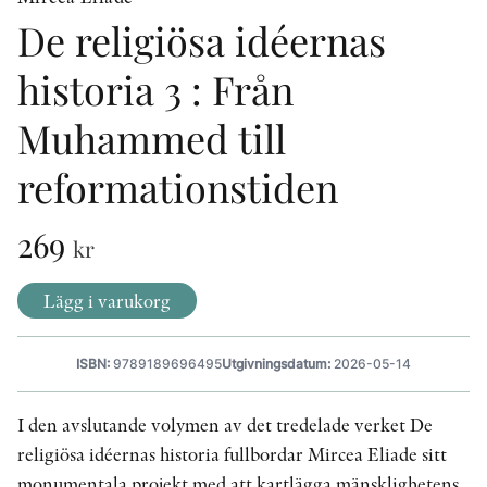
De religiösa idéernas
historia 3 : Från
KONTAKT
PRESSKONTAKT
Muhammed till
PEER REVIEW-PROCESSEN
reformationstiden
269
kr
Lägg i varukorg
ISBN:
9789189696495
Utgivningsdatum:
2026-05-14
I den avslutande volymen av det tredelade verket De
religiösa idéernas historia fullbordar Mircea Eliade sitt
monumentala projekt med att kartlägga mänsklighetens