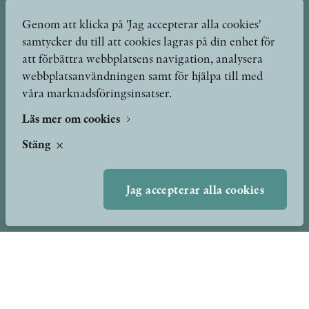
Genom att klicka på 'Jag accepterar alla cookies'
samtycker du till att cookies lagras på din enhet för
att förbättra webbplatsens navigation, analysera
Böcker
Hilma af Klint
webbplatsanvändningen samt för hjälpa till med
våra marknadsföringsinsatser.
Författare
Om oss
Kontakt
Läs mer om cookies
Presskontakt
Nyheter
Stäng
Peer review-processen
Podcast & video
Yukiko och Patrik möter
Jag accepterar alla cookies
Stolpe Stories
Videogalleri
Utmärkelser & Format
Utmärkelser
Övriga format