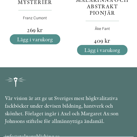
MYSTERIER
ABSTRAKT
PIONJÄR
Franz Cumont
269
kr
Åke Fant
Lägg i varukorg
409
kr
Lägg i varukorg
Vår vision är att ge ut Sveriges mest högkvalitativa
fackböcker under devisen bildning, hantverk och
skönhet. Förlaget ingår i Axel och Margaret Ax:son
Johnsons stiftelse för allmännyttiga ändamål.
info@stolpepublishing.se