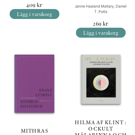
409
kr
Janne Haaland Matlary, Daniel
T. Potts
Lägg i varukorg
269
kr
Lägg i varukorg
HILMA AF KLINT :
OCKULT
MITHRAS
MÅLARINNA OCH