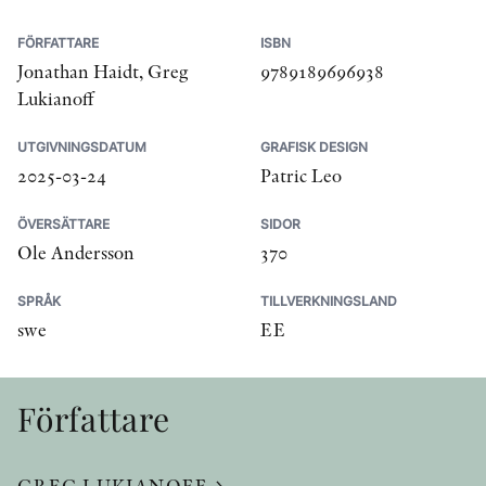
FÖRFATTARE
ISBN
Jonathan Haidt, Greg
9789189696938
Lukianoff
UTGIVNINGSDATUM
GRAFISK DESIGN
2025-03-24
Patric Leo
ÖVERSÄTTARE
SIDOR
Ole Andersson
370
SPRÅK
TILLVERKNINGSLAND
swe
EE
Författare
GREG LUKIANOFF