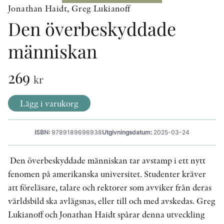
Jonathan Haidt, Greg Lukianoff
Den överbeskyddade
KONTAKT
människan
PRESSKONTAKT
269
PEER REVIEW-PROCESSEN
kr
Lägg i varukorg
ISBN:
9789189696938
Utgivningsdatum:
2025-03-24
Den överbeskyddade människan tar avstamp i ett nytt
fenomen på amerikanska universitet. Studenter kräver
att föreläsare, talare och rektorer som avviker från deras
världsbild ska avlägsnas, eller till och med avskedas. Greg
Lukianoff och Jonathan Haidt spårar denna utveckling