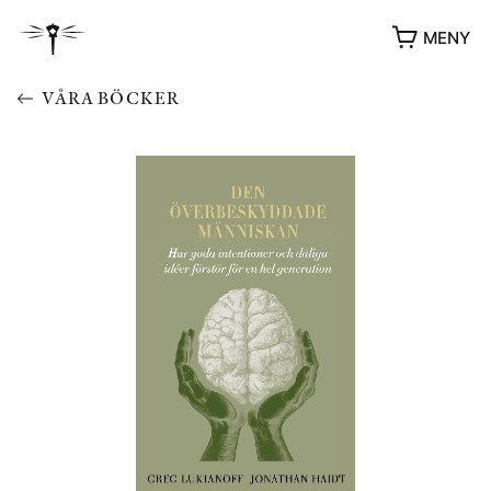
MENY
VÅRA BÖCKER
YUKIKO OCH PATRIK MÖTER
STOLPE STORIES
UTMÄRKELSER
VIDEOGALLERI
ÖVRIGA FORMAT