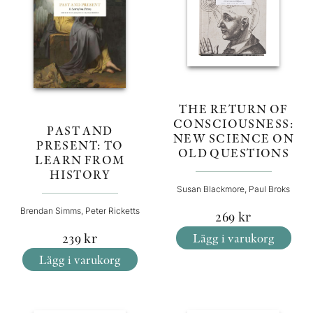
THE RETURN OF
CONSCIOUSNESS:
PAST AND
NEW SCIENCE ON
PRESENT: TO
OLD QUESTIONS
LEARN FROM
HISTORY
Susan Blackmore, Paul Broks
Brendan Simms, Peter Ricketts
269
kr
Lägg i varukorg
239
kr
Lägg i varukorg