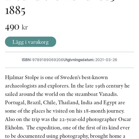
1885
KONTAKT
490
kr
PRESSKONTAKT
Lägg i varukorg
PEER REVIEW-PROCESSEN
ISBN:
9789189069206
Utgivningsdatum:
2021-03-26
Hjalmar Stolpe is one of Sweden's best-known
archaeologists and explorers. In the late 19th century he
sailed around the world on the steamboat Vanadis.
Portugal, Brazil, Chile, Thailand, India and Egypt are
some of the places he visited on his 18-month journey.
Also on the trip was the 22-year-old photographer Oscar
Ekholm. The expedition, one of the first of its kind ever
to be documented using photography, brought home a