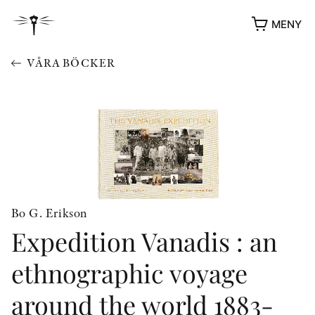
MENY
VÅRA BÖCKER
Bo G. Erikson
Expedition Vanadis : an
YUKIKO OCH PATRIK MÖTER
STOLPE STORIES
ethnographic voyage
UTMÄRKELSER
VIDEOGALLERI
around the world 1883-
ÖVRIGA FORMAT