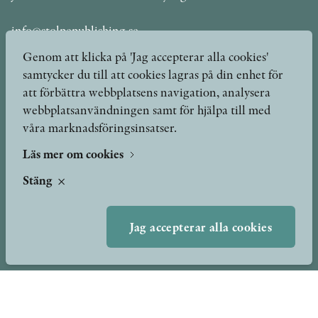
info@stolpepublishing.se
Genom att klicka på 'Jag accepterar alla cookies'
samtycker du till att cookies lagras på din enhet för
att förbättra webbplatsens navigation, analysera
Böcker
Hilma af Klint
webbplatsanvändningen samt för hjälpa till med
våra marknadsföringsinsatser.
Författare
Om oss
Kontakt
Läs mer om cookies
Presskontakt
Nyheter
Stäng
Peer review-processen
Podcast & video
Yukiko och Patrik möter
Jag accepterar alla cookies
Stolpe Stories
Videogalleri
Utmärkelser & Format
Utmärkelser