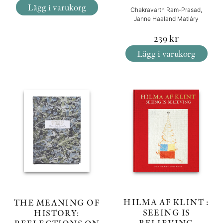
Lägg i varukorg
Chakravarth Ram-Prasad,
Janne Haaland Matláry
239
kr
Lägg i varukorg
HILMA AF KLINT :
THE MEANING OF
SEEING IS
HISTORY:
BELIEVING