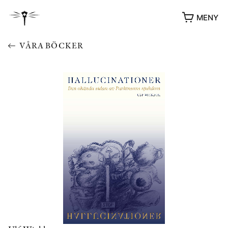
MENY
VÅRA BÖCKER
YUKIKO OCH PATRIK MÖTER
STOLPE STORIES
UTMÄRKELSER
VIDEOGALLERI
ÖVRIGA FORMAT