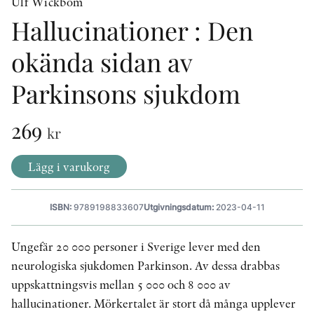
Ulf Wickbom
Hallucinationer : Den
KONTAKT
okända sidan av
PRESSKONTAKT
Parkinsons sjukdom
PEER REVIEW-PROCESSEN
269
kr
Lägg i varukorg
ISBN:
9789198833607
Utgivningsdatum:
2023-04-11
Ungefär 20 000 personer i Sverige lever med den
neurologiska sjukdomen Parkinson. Av dessa drabbas
uppskattningsvis mellan 5 000 och 8 000 av
hallucinationer. Mörkertalet är stort då många upplever