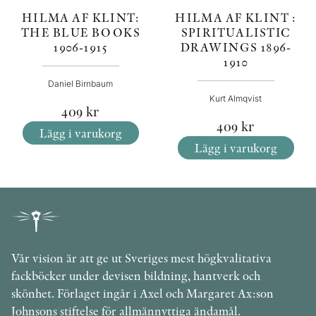
HILMA AF KLINT :
HILMA AF KLINT:
SPIRITUALISTIC
THE BLUE BOOKS
DRAWINGS 1896-
1906-1915
1910
Daniel Birnbaum
Kurt Almqvist
409
kr
409
kr
Lägg i varukorg
Lägg i varukorg
Vår vision är att ge ut Sveriges mest högkvalitativa
fackböcker under devisen bildning, hantverk och
skönhet. Förlaget ingår i Axel och Margaret Ax:son
Johnsons stiftelse för allmännyttiga ändamål.