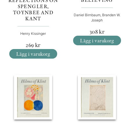
REFLECTIONS ON
SPENGLER,
TOYNBEE AND
Daniel Birnbaum, Branden W.
KANT
Joseph
308
kr
Henry Kissinger
Lägg i varukorg
269
kr
Lägg i varukorg