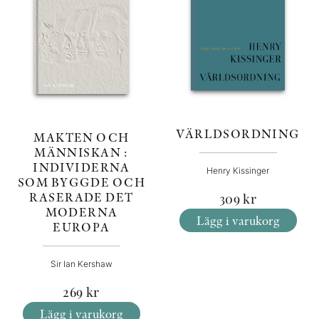
VÄRLDSORDNING
MAKTEN OCH
MÄNNISKAN :
INDIVIDERNA
Henry Kissinger
SOM BYGGDE OCH
RASERADE DET
309
kr
MODERNA
Lägg i varukorg
EUROPA
Sir Ian Kershaw
269
kr
Lägg i varukorg