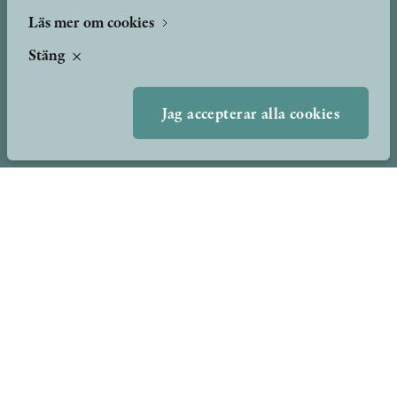
Presskontakt
Nyheter
Läs mer om cookies
Peer review-processen
Stäng
Podcast & video
Yukiko och Patrik möter
Stolpe Stories
Jag accepterar alla cookies
Videogalleri
Utmärkelser & Format
Utmärkelser
Övriga format
TERMS OF USE
GDPR
VANLIGA FRÅGOR