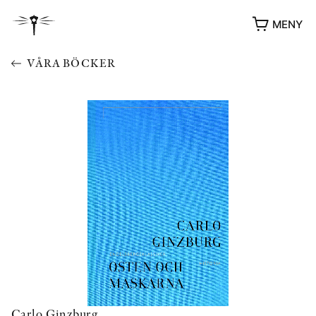
MENY
VÅRA BÖCKER
YUKIKO OCH PATRIK MÖTER
STOLPE STORIES
UTMÄRKELSER
VIDEOGALLERI
ÖVRIGA FORMAT
Carlo Ginzburg