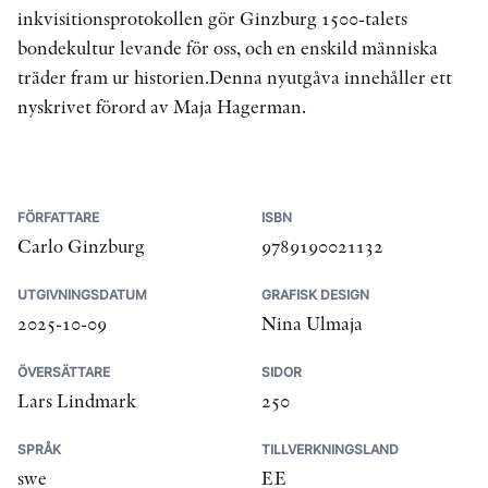
inkvisitionsprotokollen gör Ginzburg 1500-talets
bondekultur levande för oss, och en enskild människa
träder fram ur historien.Denna nyutgåva innehåller ett
nyskrivet förord av Maja Hagerman.
FÖRFATTARE
ISBN
Carlo Ginzburg
9789190021132
UTGIVNINGSDATUM
GRAFISK DESIGN
2025-10-09
Nina Ulmaja
ÖVERSÄTTARE
SIDOR
Lars Lindmark
250
SPRÅK
TILLVERKNINGSLAND
swe
EE