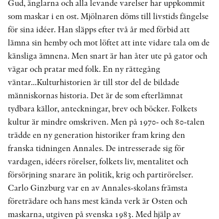
Gud, änglarna och alla levande varelser har uppkommit
som maskar i en ost. Mjölnaren döms till livstids fängelse
för sina idéer. Han släpps efter två år med förbid att
lämna sin hemby och mot löftet att inte vidare tala om de
känsliga ämnena. Men snart är han åter ute på gator och
vägar och pratar med folk. En ny rättegång
väntar...Kulturhistorien är till stor del de bildade
människornas historia. Det är de som efterlämnat
tydbara källor, anteckningar, brev och böcker. Folkets
kultur är mindre omskriven. Men på 1970- och 80-talen
trädde en ny generation historiker fram kring den
franska tidningen Annales. De intresserade sig för
vardagen, idéers rörelser, folkets liv, mentalitet och
försörjning snarare än politik, krig och partirörelser.
Carlo Ginzburg var en av Annales-skolans främsta
företrädare och hans mest kända verk är Osten och
maskarna, utgiven på svenska 1983. Med hjälp av