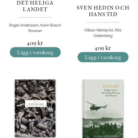
DET HELIGA
SVEN HEDIN OCH
LANDET
HANS TID
Roger Andersson, Karin Bosch
Håkan Wahlqvist, Nils
Roxman
Uddenberg
409
kr
409
kr
Lägg i varukorg
Lägg i varukorg