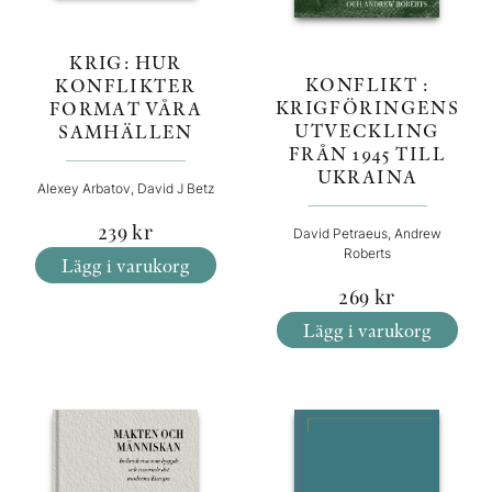
KRIG: HUR
KONFLIKT :
KONFLIKTER
KRIGFÖRINGENS
FORMAT VÅRA
UTVECKLING
SAMHÄLLEN
FRÅN 1945 TILL
UKRAINA
Alexey Arbatov, David J Betz
239
kr
David Petraeus, Andrew
Roberts
Lägg i varukorg
269
kr
Lägg i varukorg