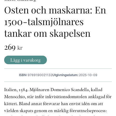
Osten och maskarna: En
1500-talsmjölnares
KONTAKT
PRESSKONTAKT
tankar om skapelsen
PEER REVIEW-PROCESSEN
269
kr
Lägg i varukorg
ISBN:
9789190021132
Utgivningsdatum:
2025-10-09
Italien, 1584. Mjölnaren Domenico Scandella, kallad
Menocchio, står inför inkvisitionsdomstolen anklagad för
kätteri. Bland annat försvarar han envist idén om att
världen skapats genom en märklig förruttnelseprocess: