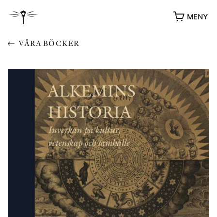
MENY
VÅRA BÖCKER
YUKIKO OCH PATRIK MÖTER
STOLPE STORIES
UTMÄRKELSER
VIDEOGALLERI
ÖVRIGA FORMAT