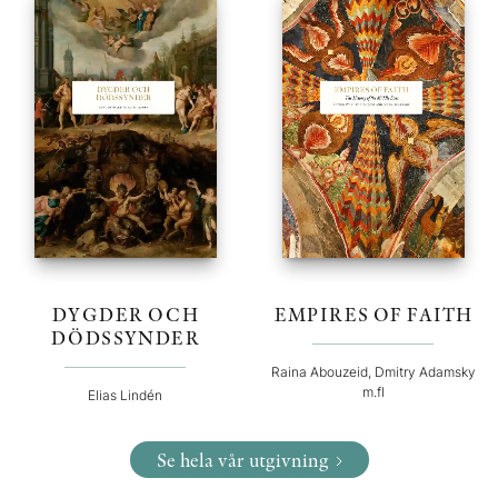
DYGDER OCH
EMPIRES OF FAITH
DÖDSSYNDER
Raina Abouzeid, Dmitry Adamsky
m.fl
Elias Lindén
Se hela vår utgivning