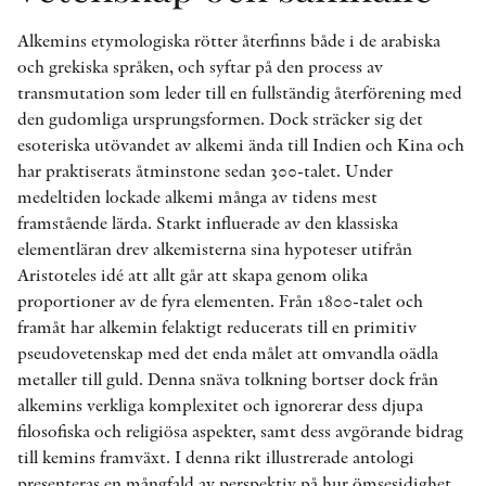
Alkemins etymologiska rötter återfinns både i de arabiska
och grekiska språken, och syftar på den process av
transmutation som leder till en fullständig återförening med
den gudomliga ursprungsformen. Dock sträcker sig det
esoteriska utövandet av alkemi ända till Indien och Kina och
har praktiserats åtminstone sedan 300-talet. Under
medeltiden lockade alkemi många av tidens mest
framstående lärda. Starkt influerade av den klassiska
elementläran drev alkemisterna sina hypoteser utifrån
Aristoteles idé att allt går att skapa genom olika
proportioner av de fyra elementen. Från 1800-talet och
framåt har alkemin felaktigt reducerats till en primitiv
pseudovetenskap med det enda målet att omvandla oädla
metaller till guld. Denna snäva tolkning bortser dock från
alkemins verkliga komplexitet och ignorerar dess djupa
filosofiska och religiösa aspekter, samt dess avgörande bidrag
till kemins framväxt. I denna rikt illustrerade antologi
presenteras en mångfald av perspektiv på hur ömsesidighet,