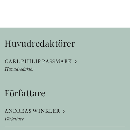
Huvudredaktörer
CARL PHILIP PASSMARK
Huvudredaktör
Författare
ANDREAS WINKLER
Författare