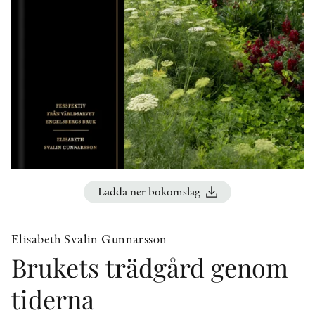
KONTAKT
PRESSKONTAKT
PEER REVIEW-PROCESSEN
Ladda ner bokomslag
Elisabeth Svalin Gunnarsson
Brukets trädgård genom
tiderna