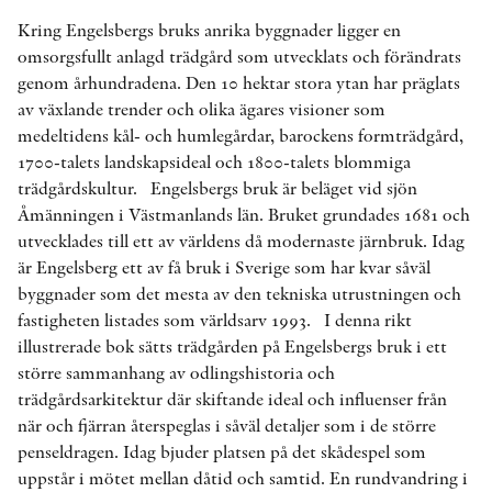
Kring Engelsbergs bruks anrika byggnader ligger en
omsorgsfullt anlagd trädgård som utvecklats och förändrats
genom århundradena. Den 10 hektar stora ytan har präglats
av växlande trender och olika ägares visioner som
medeltidens kål- och humlegårdar, barockens formträdgård,
1700-talets landskapsideal och 1800-talets blommiga
trädgårdskultur. Engelsbergs bruk är beläget vid sjön
Åmänningen i Västmanlands län. Bruket grundades 1681 och
utvecklades till ett av världens då modernaste järnbruk. Idag
är Engelsberg ett av få bruk i Sverige som har kvar såväl
byggnader som det mesta av den tekniska utrustningen och
fastigheten listades som världsarv 1993. I denna rikt
illustrerade bok sätts trädgården på Engelsbergs bruk i ett
större sammanhang av odlingshistoria och
trädgårdsarkitektur där skiftande ideal och influenser från
när och fjärran återspeglas i såväl detaljer som i de större
penseldragen. Idag bjuder platsen på det skådespel som
uppstår i mötet mellan dåtid och samtid. En rundvandring i