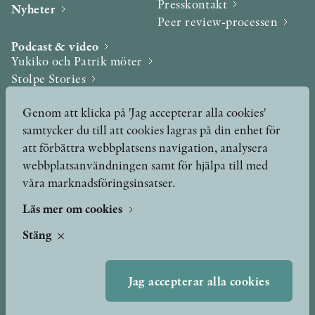
Presskontakt
Nyheter
Peer review-processen
Podcast & video
Yukiko och Patrik möter
Stolpe Stories
Videogalleri
Genom att klicka på 'Jag accepterar alla cookies'
samtycker du till att cookies lagras på din enhet för
Utmärkelser & Format
att förbättra webbplatsens navigation, analysera
Utmärkelser
webbplatsanvändningen samt för hjälpa till med
Övriga format
våra marknadsföringsinsatser.
Läs mer om cookies
TERMS OF USE
Stäng
GDPR
Jag accepterar alla cookies
VANLIGA FRÅGOR