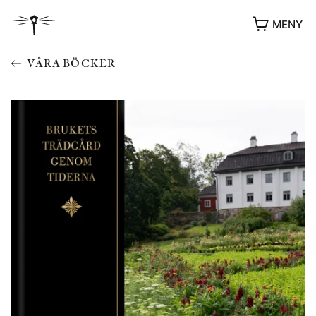
MENY
VÅRA BÖCKER
YUKIKO OCH PATRIK MÖTER
STOLPE STORIES
UTMÄRKELSER
VIDEOGALLERI
ÖVRIGA FORMAT