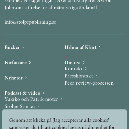
skönhet. Förlaget ingår i Axel och Margaret Ax:son
Johnsons stiftelse för allmännyttiga ändamål.
info@stolpepublishing.se
Böcker
Hilma af Klint
Författare
Om oss
Kontakt
Presskontakt
Nyheter
Peer review-processen
Podcast & video
Yukiko och Patrik möter
Stolpe Stories
Videogalleri
Genom att klicka på 'Jag accepterar alla cookies'
samtycker du till att cookies lagras på din enhet för
Utmärkelser & Format