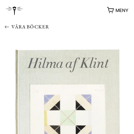
MENY
VÅRA BÖCKER
YUKIKO OCH PATRIK MÖTER
STOLPE STORIES
UTMÄRKELSER
VIDEOGALLERI
ÖVRIGA FORMAT