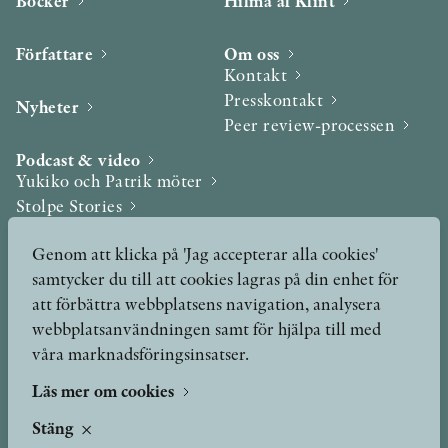
Böcker
Hilma af Klint
Författare
Om oss
Kontakt
Presskontakt
Nyheter
Peer review-processen
Podcast & video
Yukiko och Patrik möter
Stolpe Stories
Videogalleri
Genom att klicka på 'Jag accepterar alla cookies'
samtycker du till att cookies lagras på din enhet för
Utmärkelser & Format
att förbättra webbplatsens navigation, analysera
Utmärkelser
webbplatsanvändningen samt för hjälpa till med
Övriga format
våra marknadsföringsinsatser.
Läs mer om cookies
TERMS OF USE
Stäng