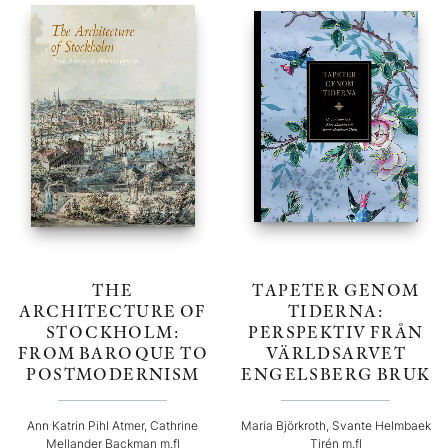
THE
TAPETER GENOM
ARCHITECTURE OF
TIDERNA:
STOCKHOLM:
PERSPEKTIV FRÅN
FROM BAROQUE TO
VÄRLDSARVET
POSTMODERNISM
ENGELSBERG BRUK
Ann Katrin Pihl Atmer, Cathrine
Maria Björkroth, Svante Helmbaek
Mellander Backman m.fl
Tirén m.fl