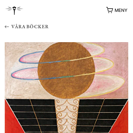
MENY
VÅRA BÖCKER
YUKIKO OCH PATRIK MÖTER
STOLPE STORIES
UTMÄRKELSER
VIDEOGALLERI
ÖVRIGA FORMAT