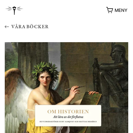
MENY
VÅRA BÖCKER
YUKIKO OCH PATRIK MÖTER
STOLPE STORIES
UTMÄRKELSER
VIDEOGALLERI
ÖVRIGA FORMAT