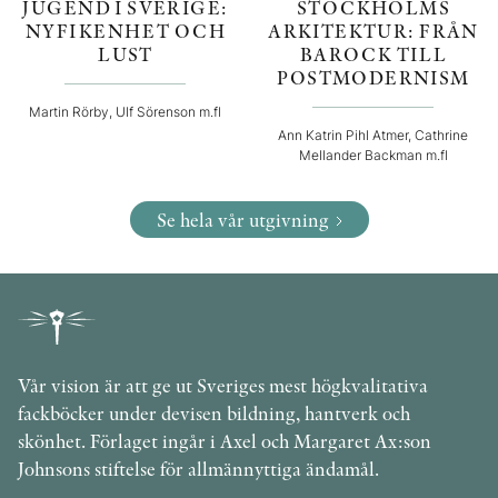
JUGEND I SVERIGE:
STOCKHOLMS
NYFIKENHET OCH
ARKITEKTUR: FRÅN
LUST
BAROCK TILL
POSTMODERNISM
Martin Rörby, Ulf Sörenson m.fl
Ann Katrin Pihl Atmer, Cathrine
Mellander Backman m.fl
Se hela vår utgivning
Vår vision är att ge ut Sveriges mest högkvalitativa
fackböcker under devisen bildning, hantverk och
skönhet. Förlaget ingår i Axel och Margaret Ax:son
Johnsons stiftelse för allmännyttiga ändamål.