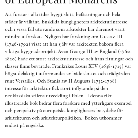
Att furstar i alla tider byggt slott, befästningar och hela
städer är välkänt. Enskilda kungligheters arkitekturintresse
och i vissa fall utövande som arkitekter har däremot varit
mindre utforskat. Nyligen har forskning om Gustav III
(1746-1792) visat att han själv var arkitekten bakom flera
viktiga byggnadsprojekt. Även George III av England (1760-
1820) hade ett stort arkitekturintresse och hans ritningar och
skisser finns bevarade. Frankrikes Louis XIV (1638-1715) var
högst delaktig i utformandet av både slottet och trädgården
runt Versailles. Och Stanis aw II Augusts (1732-1798)
intresse för arkitektur fick stort inflytande på den
neoklassiska stilens utveckling i Polen. I denna rikt
illustrerade bok bidrar flera forskare med ytterligare exempel
och perspektiv på europeiska kungligheters betydelse för
arkitekturen och arkitekturpolitiken. Boken utkommer
endast på engelska.