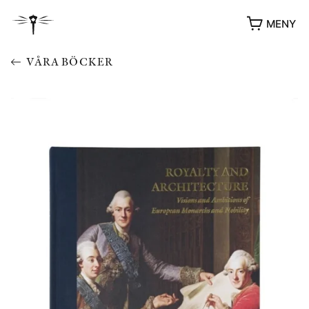
MENY
VÅRA BÖCKER
YUKIKO OCH PATRIK MÖTER
STOLPE STORIES
UTMÄRKELSER
VIDEOGALLERI
ÖVRIGA FORMAT