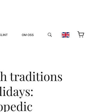
KLINT
OM OSS
h traditions
lidays:
YUKIKO OCH PATRIK MÖTER
STOLPE STORIES
opedic
UTMÄRKELSER
VIDEOGALLERI