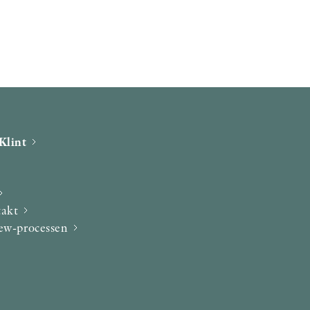
Klint
takt
iew-processen