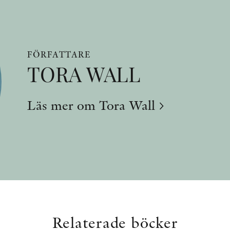
FÖRFATTARE
TORA WALL
Läs mer om Tora Wall
Relaterade böcker