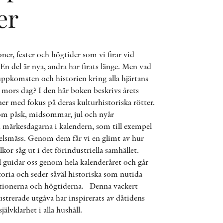
ÖVRIGA FORMAT
er
KONTAKT
ioner, fester och högtider som vi firar vid
n del är nya, andra har firats länge. Men vad
PRESSKONTAKT
uppkomsten och historien kring alla hjärtans
 mors dag? I den här boken beskrivs årets
PEER REVIEW-PROCESSEN
er med fokus på deras kulturhistoriska rötter.
om påsk, midsommar, jul och nyår
ärkesdagarna i kalendern, som till exempel
elsmäss. Genom dem får vi en glimt av hur
kor såg ut i det förindustriella samhället.
l guidar oss genom hela kalenderåret och går
oria och seder såväl historiska som nutida
itionerna och högtiderna. Denna vackert
ustrerade utgåva har inspirerats av dåtidens
älvklarhet i alla hushåll.