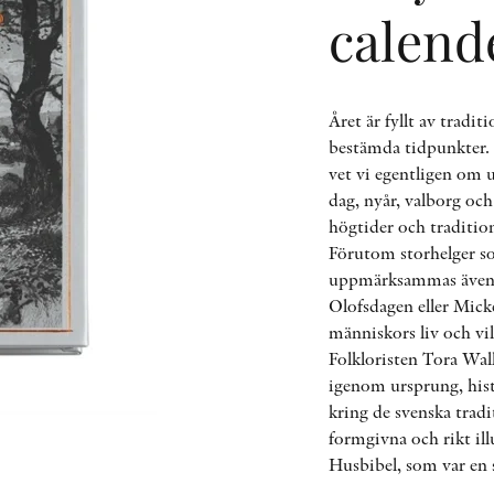
calend
Året är fyllt av tradit
bestämda tidpunkter. E
vet vi egentligen om 
dag, nyår, valborg och
högtider och tradition
Förutom storhelger s
uppmärksammas även m
Olofsdagen eller Mick
människors liv och vill
Folkloristen Tora Wal
igenom ursprung, hist
kring de svenska trad
formgivna och rikt ill
Husbibel, som var en sj