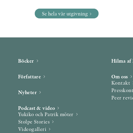
Se hela vår utgivning
Böcker
Hilma af 
Författare
Om oss
Kontakt
Presskon
Nyheter
Peer rev
Podcast & video
Yukiko och Patrik möter
Stolpe Stories
Videogalleri