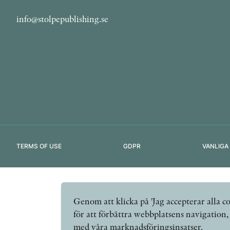
info@stolpepublishing.se
TERMS OF USE
GDPR
VANLIGA
Genom att klicka på 'Jag accepterar alla co
för att förbättra webbplatsens navigation
med våra marknadsföringsinsatser.