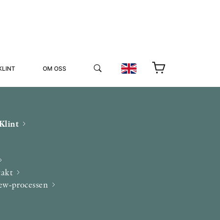
KLINT
OM OSS
Klint
takt
YUKIKO OCH PATRIK MÖTER
iew-processen
STOLPE STORIES
UTMÄRKELSER
VIDEOGALLERI