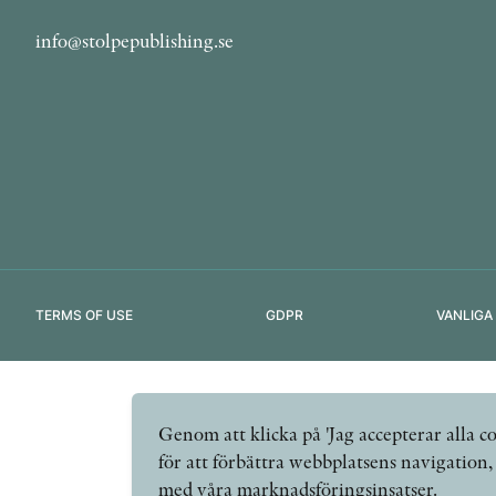
info@stolpepublishing.se
TERMS OF USE
GDPR
VANLIGA
Genom att klicka på 'Jag accepterar alla co
för att förbättra webbplatsens navigation
med våra marknadsföringsinsatser.