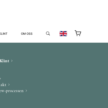
KLINT
OM OSS
Klint
takt
YUKIKO OCH PATRIK MÖTER
iew-processen
STOLPE STORIES
UTMÄRKELSER
VIDEOGALLERI