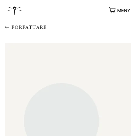
MENY
FÖRFATTARE
YUKIKO OCH PATRIK MÖTER
STOLPE STORIES
UTMÄRKELSER
VIDEOGALLERI
ÖVRIGA FORMAT