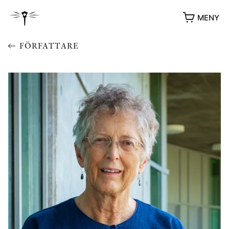
MENY
FÖRFATTARE
YUKIKO OCH PATRIK MÖTER
STOLPE STORIES
UTMÄRKELSER
VIDEOGALLERI
ÖVRIGA FORMAT