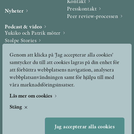
Kontakt
Presskontakt
Nyheter
Peer review-processen
Podcast & video
Yukiko och Patrik möter
Stolpe Stories
Videogalleri
Genom att klicka på 'Jag accepterar alla cookies'
samtycker du till att cookies lagras på din enhet för
Utmärkelser & Format
att förbättra webbplatsens navigation, analysera
Utmärkelser
webbplatsanvändningen samt för hjälpa till med
Övriga format
våra marknadsföringsinsatser.
Läs mer om cookies
TERMS OF USE
Stäng
GDPR
Jag accepterar alla cookies
VANLIGA FRÅGOR