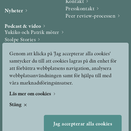
Kontakt
Presskontakt
Nyheter
Peer review-processen
Podcast & video
Yukiko och Patrik möter
Stolpe Stories
Videogalleri
Genom att klicka på 'Jag accepterar alla cookies'
samtycker du till att cookies lagras på din enhet för
Utmärkelser & Format
att förbättra webbplatsens navigation, analysera
Utmärkelser
webbplatsanvändningen samt för hjälpa till med
Övriga format
våra marknadsföringsinsatser.
Läs mer om cookies
TERMS OF USE
Stäng
GDPR
Jag accepterar alla cookies
VANLIGA FRÅGOR