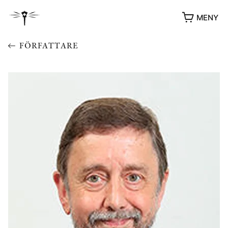
MENY
FÖRFATTARE
YUKIKO OCH PATRIK MÖTER
STOLPE STORIES
UTMÄRKELSER
VIDEOGALLERI
ÖVRIGA FORMAT