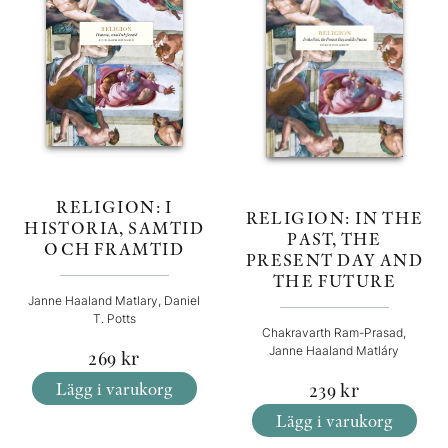
RELIGION: I
RELIGION: IN THE
HISTORIA, SAMTID
PAST, THE
OCH FRAMTID
PRESENT DAY AND
THE FUTURE
Janne Haaland Matlary, Daniel
T. Potts
Chakravarth Ram-Prasad,
Janne Haaland Matláry
269
kr
Lägg i varukorg
239
kr
Lägg i varukorg