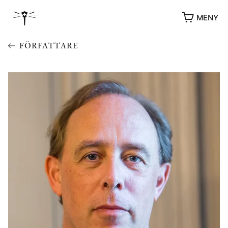
MENY
FÖRFATTARE
YUKIKO OCH PATRIK MÖTER
STOLPE STORIES
UTMÄRKELSER
VIDEOGALLERI
ÖVRIGA FORMAT