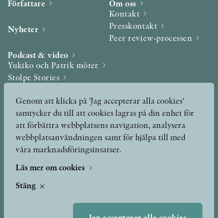
Författare
Om oss
Kontakt
Presskontakt
Nyheter
Peer review-processen
Podcast & video
Yukiko och Patrik möter
Stolpe Stories
Videogalleri
Genom att klicka på 'Jag accepterar alla cookies'
samtycker du till att cookies lagras på din enhet för
Utmärkelser & Format
att förbättra webbplatsens navigation, analysera
Utmärkelser
webbplatsanvändningen samt för hjälpa till med
Övriga format
våra marknadsföringsinsatser.
Läs mer om cookies
TERMS OF USE
Stäng
GDPR
Jag accepterar alla cookies