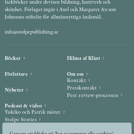
fackböcker under devisen bildning, hantverk och
skönhet. Förlaget ingår i Axel och Margaret Ax:son
Johnsons stiftelse för allmännyttiga ändamål.
info@stolpepublishing.se
Böcker
Hilma af Klint
Författare
Om oss
Kontakt
Presskontakt
Nyheter
Peer review-processen
Podcast & video
Yukiko och Patrik möter
Stolpe Stories
Videogalleri
Genom att klicka på 'Jag accepterar alla cookies'