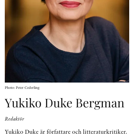
KONTAKT
PRESSKONTAKT
PEER REVIEW-PROCESSEN
Photo: Peter Cederling
Yukiko Duke Bergman
Redaktör
Yukiko Duke är författare och litteraturkritiker.