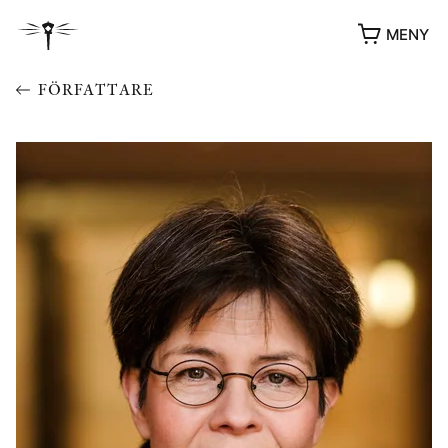
MENY
FÖRFATTARE
YUKIKO OCH PATRIK MÖTER
STOLPE STORIES
UTMÄRKELSER
VIDEOGALLERI
ÖVRIGA FORMAT