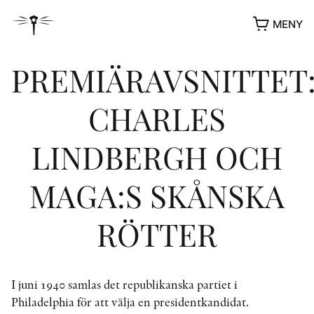
MENY
PREMIÄRAVSNITTET
CHARLES
LINDBERGH OCH
MAGA:S SKÅNSKA
RÖTTER
YUKIKO OCH PATRIK MÖTER
STOLPE STORIES
UTMÄRKELSER
I juni 1940 samlas det republikanska partiet i
VIDEOGALLERI
Philadelphia för att välja en presidentkandidat.
ÖVRIGA FORMAT