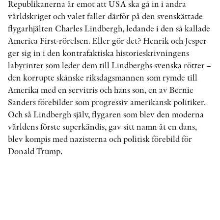
Republikanerna är emot att USA ska gå in i andra
världskriget och valet faller därför på den svenskättade
flygarhjälten Charles Lindbergh, ledande i den så kallade
KONTAKT
America First-rörelsen. Eller gör det? Henrik och Jesper
ger sig in i den kontrafaktiska historieskrivningens
PRESSKONTAKT
labyrinter som leder dem till Lindberghs svenska rötter –
PEER REVIEW-PROCESSEN
den korrupte skånske riksdagsmannen som rymde till
Amerika med en servitris och hans son, en av Bernie
Sanders förebilder som progressiv amerikansk politiker.
Och så Lindbergh själv, flygaren som blev den moderna
världens förste superkändis, gav sitt namn åt en dans,
blev kompis med nazisterna och politisk förebild för
Donald Trump.