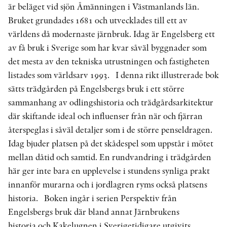
är beläget vid sjön Åmänningen i Västmanlands län.
Bruket grundades 1681 och utvecklades till ett av
världens då modernaste järnbruk. Idag är Engelsberg ett
av få bruk i Sverige som har kvar såväl byggnader som
det mesta av den tekniska utrustningen och fastigheten
listades som världsarv 1993. I denna rikt illustrerade bok
sätts trädgården på Engelsbergs bruk i ett större
sammanhang av odlingshistoria och trädgårdsarkitektur
där skiftande ideal och influenser från när och fjärran
återspeglas i såväl detaljer som i de större penseldragen.
Idag bjuder platsen på det skådespel som uppstår i mötet
mellan dåtid och samtid. En rundvandring i trädgården
här ger inte bara en upplevelse i stundens synliga prakt
innanför murarna och i jordlagren ryms också platsens
historia. Boken ingår i serien Perspektiv från
Engelsbergs bruk där bland annat Järnbrukens
historia och Kakelugnen i Sverigetidigare utgivits.