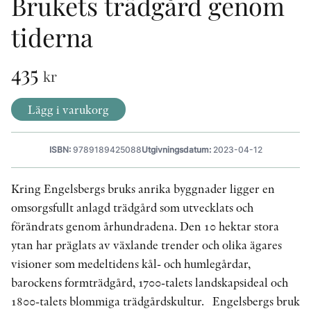
Brukets trädgård genom
tiderna
KONTAKT
435
kr
PRESSKONTAKT
PEER REVIEW-PROCESSEN
Lägg i varukorg
ISBN:
9789189425088
Utgivningsdatum:
2023-04-12
Kring Engelsbergs bruks anrika byggnader ligger en
omsorgsfullt anlagd trädgård som utvecklats och
förändrats genom århundradena. Den 10 hektar stora
ytan har präglats av växlande trender och olika ägares
visioner som medeltidens kål- och humlegårdar,
barockens formträdgård, 1700-talets landskapsideal och
1800-talets blommiga trädgårdskultur. Engelsbergs bruk