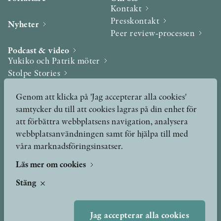
Kontakt
Presskontakt
Nyheter
Peer review-processen
Podcast & video
Yukiko och Patrik möter
Stolpe Stories
Videogalleri
Genom att klicka på 'Jag accepterar alla cookies'
samtycker du till att cookies lagras på din enhet för
Utmärkelser & Format
att förbättra webbplatsens navigation, analysera
Utmärkelser
webbplatsanvändningen samt för hjälpa till med
Övriga format
våra marknadsföringsinsatser.
Läs mer om cookies
TERMS OF USE
Stäng
GDPR
Jag accepterar alla cookies