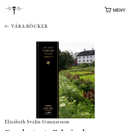
MENY
VÅRA BÖCKER
YUKIKO OCH PATRIK MÖTER
STOLPE STORIES
UTMÄRKELSER
VIDEOGALLERI
Elisabeth Svalin Gunnarsson
ÖVRIGA FORMAT