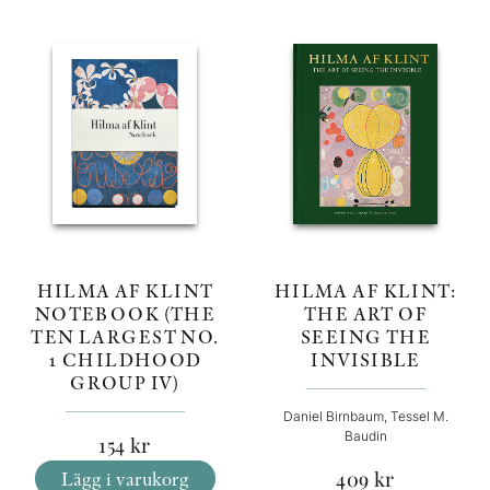
HILMA AF KLINT
HILMA AF KLINT:
NOTEBOOK (THE
THE ART OF
TEN LARGEST NO.
SEEING THE
1 CHILDHOOD
INVISIBLE
GROUP IV)
Daniel Birnbaum, Tessel M.
Baudin
154
kr
Lägg i varukorg
409
kr