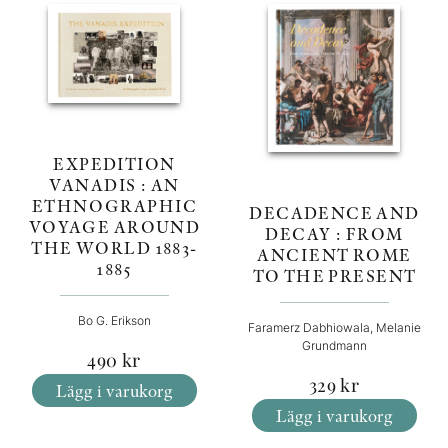
EXPEDITION
VANADIS : AN
ETHNOGRAPHIC
DECADENCE AND
VOYAGE AROUND
DECAY : FROM
THE WORLD 1883-
ANCIENT ROME
1885
TO THE PRESENT
Bo G. Erikson
Faramerz Dabhiowala, Melanie
Grundmann
490
kr
329
kr
Lägg i varukorg
Lägg i varukorg