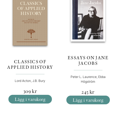
ESSAYS ON JANE
CLASSICS OF
JACOBS
APPLIED HISTORY
Peter L. Laurence, Ebba
Lord Acton, J.B. Bury
Högström
309
kr
245
kr
Lägg i varukorg
Lägg i varukorg