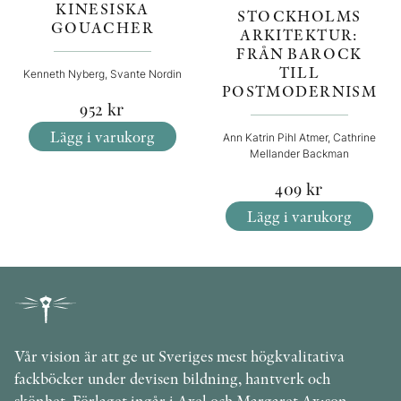
KINESISKA
STOCKHOLMS
GOUACHER
ARKITEKTUR:
FRÅN BAROCK
TILL
Kenneth Nyberg, Svante Nordin
POSTMODERNISM
952
kr
Lägg i varukorg
Ann Katrin Pihl Atmer, Cathrine
Mellander Backman
409
kr
Lägg i varukorg
Vår vision är att ge ut Sveriges mest högkvalitativa
fackböcker under devisen bildning, hantverk och
skönhet. Förlaget ingår i Axel och Margaret Ax:son