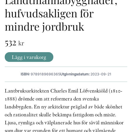
hufvudsakligen för
KONTAKT
mindre jordbruk
PRESSKONTAKT
532
kr
PEER REVIEW-PROCESSEN
Lägg i varukorg
ISBN:
9789189696365
Utgivningsdatum:
2023-09-21
Lantbruksarkitekten Charles Emil Löfvenskiöld (1810-
1888) drömde om att reformera den svenska
landsbygden. En ny arkitektur präglad av både skönhet
och rationalitet skulle bekämpa fattigdom och misär.
Ljusa, rymliga och välplanerade hus för såväl människor
som djur var grunden för ett humant och välmående