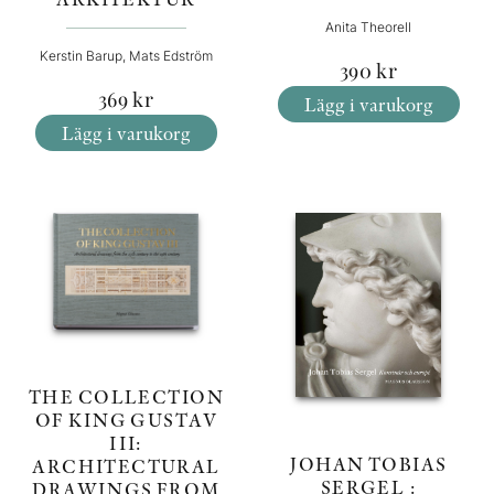
Anita Theorell
Kerstin Barup, Mats Edström
390
kr
369
kr
Lägg i varukorg
Lägg i varukorg
THE COLLECTION
OF KING GUSTAV
III:
JOHAN TOBIAS
ARCHITECTURAL
SERGEL :
DRAWINGS FROM