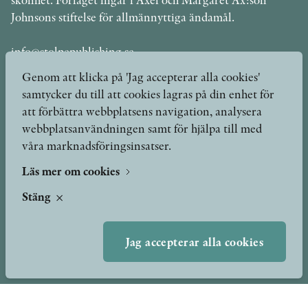
Johnsons stiftelse för allmännyttiga ändamål.
info@stolpepublishing.se
Genom att klicka på 'Jag accepterar alla cookies'
samtycker du till att cookies lagras på din enhet för
att förbättra webbplatsens navigation, analysera
Böcker
Hilma af Klint
webbplatsanvändningen samt för hjälpa till med
våra marknadsföringsinsatser.
Författare
Om oss
Kontakt
Läs mer om cookies
Presskontakt
Nyheter
Stäng
Peer review-processen
Podcast & video
Yukiko och Patrik möter
Jag accepterar alla cookies
Stolpe Stories
Videogalleri
Utmärkelser & Format