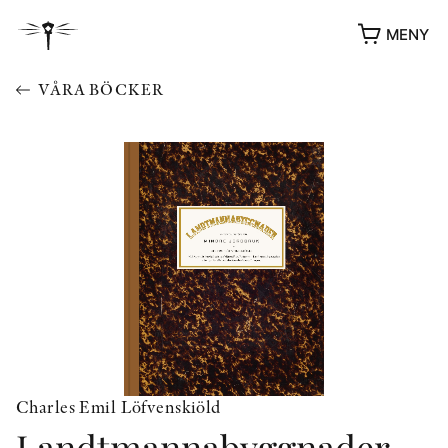
MENY
VÅRA BÖCKER
YUKIKO OCH PATRIK MÖTER
STOLPE STORIES
UTMÄRKELSER
Charles Emil Löfvenskiöld
VIDEOGALLERI
Landtmannabyggnader,
ÖVRIGA FORMAT