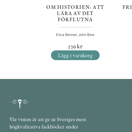
FR
OM HISTORIEN: ATT
LÄRA AV DET
FÖRFLUTNA
Erica Benner, John Bew
239
kr
Lägg i varukorg
Vår vision är att ge ut Sveriges mest
högkvalitativa fackböcker under