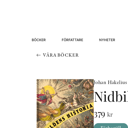
BÖCKER
FÖRFATTARE
NYHETER
VÅRA BÖCKER
Johan Hakelius
Nidbi
379
kr
Förbeställ