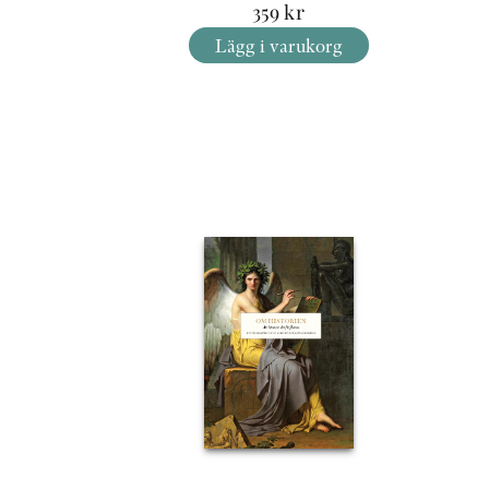
359
kr
Lägg i varukorg