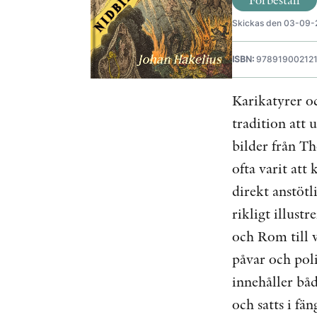
Skickas den 03-09
ISBN:
97891900212
Karikatyrer o
tradition att 
bilder från T
ofta varit att 
direkt anstötl
rikligt illust
och Rom till v
påvar och poli
innehåller båd
och satts i f