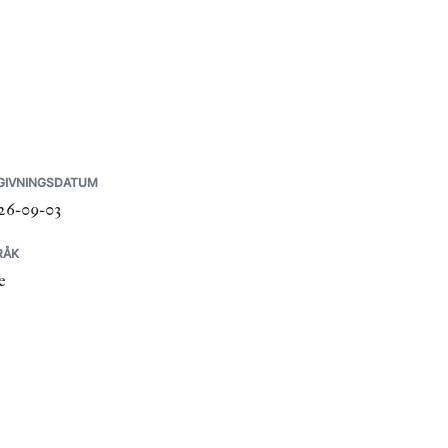
GIVNINGSDATUM
26-09-03
RÅK
e