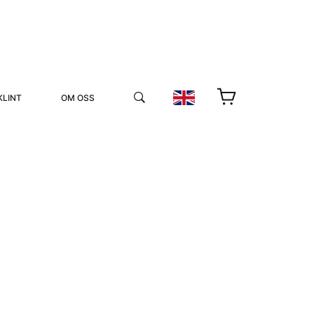
KLINT
OM OSS
YUKIKO OCH PATRIK MÖTER
STOLPE STORIES
UTMÄRKELSER
VIDEOGALLERI