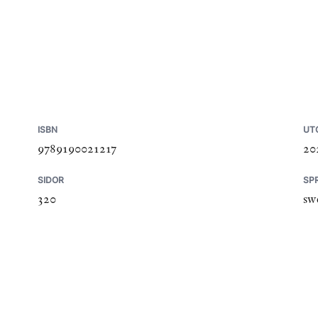
ISBN
UT
9789190021217
20
SIDOR
SP
320
sw