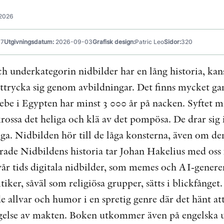
-2026
17
Utgivningsdatum:
2026-09-03
Grafisk design:
Patric Leo
Sidor:
320
ch underkategorin nidbilder har en lång historia, ka
uttrycka sig genom avbildningar. Det finns mycket ga
hebe i Egypten har minst 3 000 år på nacken. Syftet 
krossa det heliga och klä av det pompösa. De drar sig in
iga. Nidbilden hör till de låga konsterna, även om de
rerade Nidbildens historia tar Johan Hakelius med oss
år tids digitala nidbilder, som memes och AI-generera
tiker, såväl som religiösa grupper, sätts i blickfånge
e allvar och humor i en spretig genre där det hänt at
ängelse av makten. Boken utkommer även på engelska 