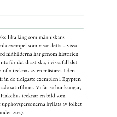
ÖVRIGA FORMAT
KONTAKT
nske lika lång som människans
PRESSKONTAKT
mla exempel som visar detta – vissa
PEER REVIEW-PROCESSEN
med nidbilderna har genom historien
te för det drastiska, i vissa fall det
n ofta tecknas av en mästare. I den
 från de tidigaste exemplen i Egypten
de satirfilmer. Vi får se hur kungar,
t. Hakelius tecknar en bild som
t upphovspersonerna hyllats av folket
under 2027.