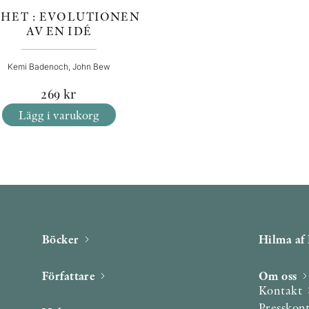
IHET : EVOLUTIONEN
AV EN IDÉ
Kemi Badenoch, John Bew
269
kr
Lägg i varukorg
Böcker
Hilma af 
Författare
Om oss
Kontakt
Presskon