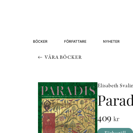
BÖCKER
FÖRFATTARE
NYHETER
VÅRA BÖCKER
Elisabeth Sval
Parad
409
kr
Förbeställ