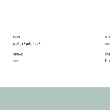
ISBN
UT
9789189696778
20
SPRÅK
ÖV
swe
Ill