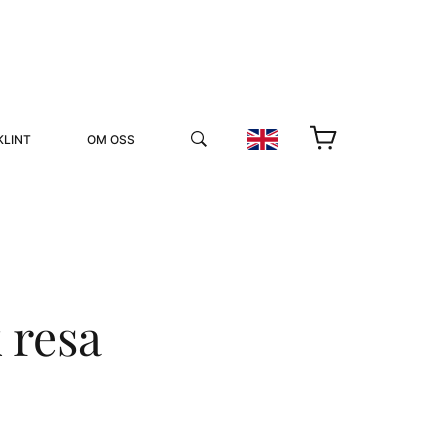
KLINT
OM OSS
 resa
YUKIKO OCH PATRIK MÖTER
STOLPE STORIES
UTMÄRKELSER
VIDEOGALLERI