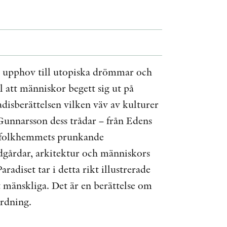
ÖVRIGA FORMAT
KONTAKT
it upphov till utopiska drömmar och
PRESSKONTAKT
ll att människor begett sig ut på
PEER REVIEW-PROCESSEN
disberättelsen vilken väv av kulturer
n Gunnarsson dess trådar – från Edens
ll folkhemmets prunkande
ädgårdar, arkitektur och människors
adiset tar i detta rikt illustrerade
t mänskliga. Det är en berättelse om
ordning.