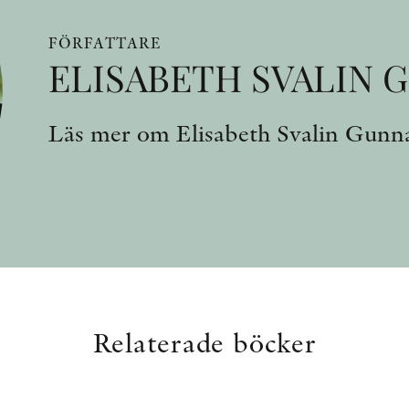
FÖRFATTARE
ELISABETH SVALIN
Läs mer om Elisabeth Svalin Gunn
Relaterade böcker