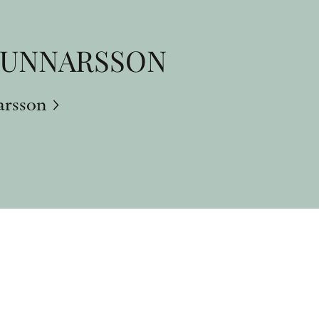
 GUNNARSSON
arsson