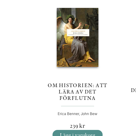
OM HISTORIEN: ATT
D
LÄRA AV DET
FÖRFLUTNA
Erica Benner, John Bew
239
kr
Lägg i varukorg