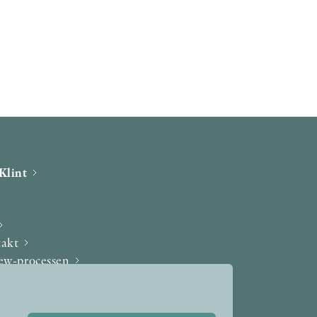
Klint
takt
iew-processen