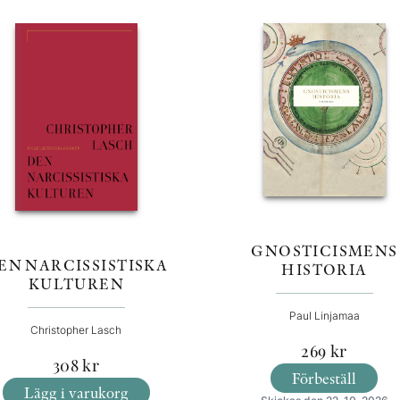
GNOSTICISMENS
EN NARCISSISTISKA
HISTORIA
KULTUREN
Paul Linjamaa
Christopher Lasch
269
kr
308
kr
Förbeställ
Lägg i varukorg