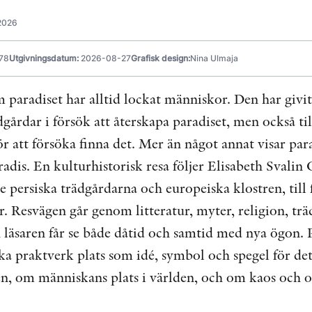
2026
78
Utgivningsdatum:
2026-08-27
Grafisk design:
Nina Ulmaja
m paradiset har alltid lockat människor. Den har giv
dgårdar i försök att återskapa paradiset, men också ti
 att försöka finna det. Mer än något annat visar para
Paradis. En kulturhistorisk resa följer Elisabeth Svali
 de persiska trädgårdarna och europeiska klostren, ti
r. Resvägen går genom litteratur, myter, religion, tr
äsaren får se både dåtid och samtid med nya ögon. Par
ka praktverk plats som idé, symbol och spegel för de
en, om människans plats i världen, och om kaos och 