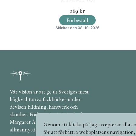
269
kr
Förbeställ
Skickas den 08-10-2026
Vår vision är att ge ut Sveriges mest
högkvalitativa fackböcker under
devisen bildning, hantverk och
skönhet. Förlaget ingår i Axel och
Margaret Ax:son Johnsons stiftelse för
Genom att klicka på 'Jag accepterar alla co
allmännyttiga ändamål.
för att förbättra webbplatsens navigation