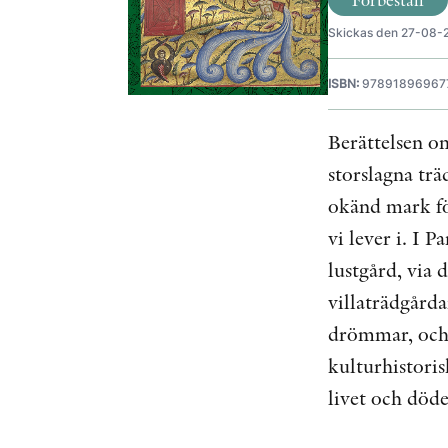
Skickas den 27-08-
ISBN:
97891896967
Berättelsen o
storslagna trä
okänd mark för
vi lever i. I 
lustgård, via
villaträdgårda
drömmar, och l
kulturhistoris
livet och död