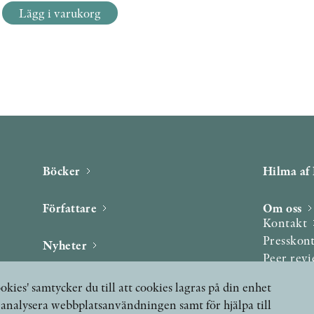
Lägg i varukorg
Böcker
Hilma af 
Författare
Om oss
Kontakt
Presskon
Nyheter
Peer rev
Podcast & video
okies' samtycker du till att cookies lagras på din enhet
Yukiko och Patrik möter
, analysera webbplatsanvändningen samt för hjälpa till