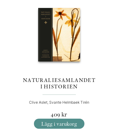
NATURALIESAMLANDET
I HISTORIEN
Clive Aslet, Svante Helmbaek Tirén
409
kr
Lägg i varukorg