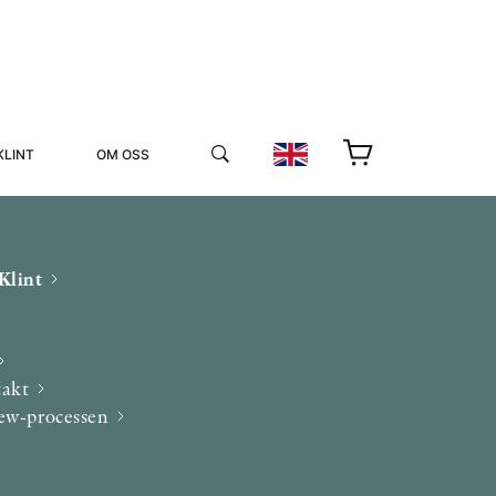
KLINT
OM OSS
Klint
takt
YUKIKO OCH PATRIK MÖTER
iew-processen
STOLPE STORIES
UTMÄRKELSER
VIDEOGALLERI