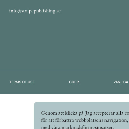
info@stolpepublishing.se
TERMS OF USE
GDPR
VANLIGA
Genom att klicka på 'Jag accepterar alla co
för att förbättra webbplatsens navigation
med våra marknadsföringsinsatser.