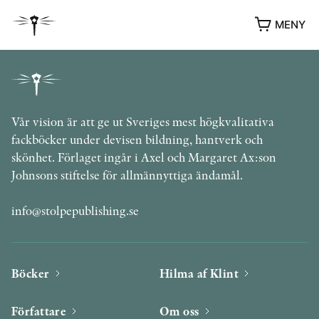
MENY
Vår vision är att ge ut Sveriges mest högkvalitativa
fackböcker under devisen bildning, hantverk och
skönhet. Förlaget ingår i Axel och Margaret Ax:son
Johnsons stiftelse för allmännyttiga ändamål.
info@stolpepublishing.se
YUKIKO OCH PATRIK MÖTER
STOLPE STORIES
Böcker
Hilma af Klint
UTMÄRKELSER
VIDEOGALLERI
Författare
Om oss
ÖVRIGA FORMAT