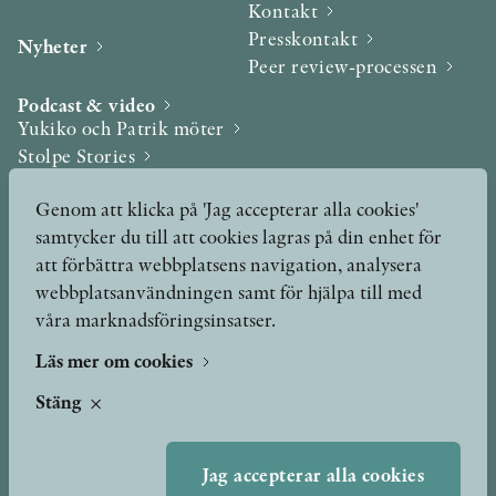
Kontakt
Presskontakt
Nyheter
Peer review-processen
KONTAKT
Podcast & video
PRESSKONTAKT
Yukiko och Patrik möter
Stolpe Stories
PEER REVIEW-PROCESSEN
Videogalleri
Genom att klicka på 'Jag accepterar alla cookies'
samtycker du till att cookies lagras på din enhet för
Utmärkelser & Format
att förbättra webbplatsens navigation, analysera
Utmärkelser
webbplatsanvändningen samt för hjälpa till med
Övriga format
våra marknadsföringsinsatser.
Läs mer om cookies
TERMS OF USE
Stäng
GDPR
Jag accepterar alla cookies