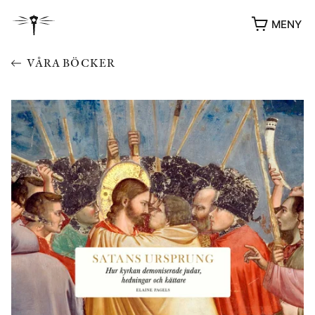
MENY
VÅRA BÖCKER
YUKIKO OCH PATRIK MÖTER
STOLPE STORIES
UTMÄRKELSER
VIDEOGALLERI
ÖVRIGA FORMAT