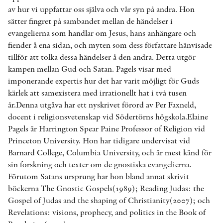
av hur vi uppfattar oss själva och vår syn på andra. Hon
sätter fingret på sambandet mellan de händelser i
evangelierna som handlar om Jesus, hans anhängare och
fiender å ena sidan, och myten som dess författare hänvisade
tillför att tolka dessa händelser å den andra. Detta utgör
kampen mellan Gud och Satan. Pagels visar med
imponerande expertis hur det har varit möjligt för Guds
kärlek att samexistera med irrationellt hat i två tusen
år.Denna utgåva har ett nyskrivet förord av Per Faxneld,
docent i religionsvetenskap vid Södertörns högskola.Elaine
Pagels är Harrington Spear Paine Professor of Religion vid
Princeton University. Hon har tidigare undervisat vid
Barnard College, Columbia University, och är mest känd för
sin forskning och texter om de gnostiska evangelierna.
Förutom Satans ursprung har hon bland annat skrivit
böckerna The Gnostic Gospels(1989); Reading Judas: the
Gospel of Judas and the shaping of Christianity(2007); och
Revelations: visions, prophecy, and politics in the Book of