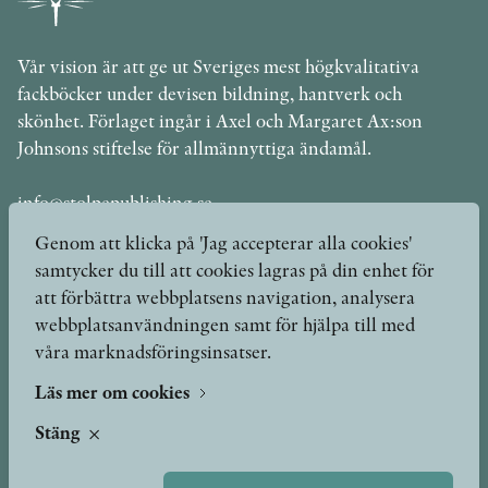
Vår vision är att ge ut Sveriges mest högkvalitativa
fackböcker under devisen bildning, hantverk och
skönhet. Förlaget ingår i Axel och Margaret Ax:son
Johnsons stiftelse för allmännyttiga ändamål.
info@stolpepublishing.se
Genom att klicka på 'Jag accepterar alla cookies'
samtycker du till att cookies lagras på din enhet för
att förbättra webbplatsens navigation, analysera
Böcker
Hilma af Klint
webbplatsanvändningen samt för hjälpa till med
våra marknadsföringsinsatser.
Författare
Om oss
Kontakt
Läs mer om cookies
Presskontakt
Nyheter
Stäng
Peer review-processen
Podcast & video