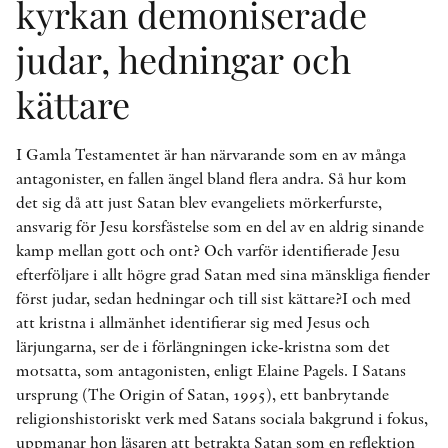
kyrkan demoniserade
judar, hedningar och
kättare
I Gamla Testamentet är han närvarande som en av många
antagonister, en fallen ängel bland flera andra. Så hur kom
det sig då att just Satan blev evangeliets mörkerfurste,
ansvarig för Jesu korsfästelse som en del av en aldrig sinande
kamp mellan gott och ont? Och varför identifierade Jesu
efterföljare i allt högre grad Satan med sina mänskliga fiender
först judar, sedan hedningar och till sist kättare?I och med
att kristna i allmänhet identifierar sig med Jesus och
lärjungarna, ser de i förlängningen icke-kristna som det
motsatta, som antagonisten, enligt Elaine Pagels. I Satans
ursprung (The Origin of Satan, 1995), ett banbrytande
religionshistoriskt verk med Satans sociala bakgrund i fokus,
uppmanar hon läsaren att betrakta Satan som en reflektion