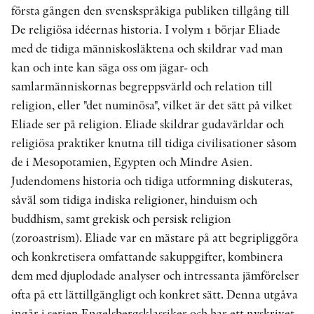
första gången den svenskspråkiga publiken tillgång till
De religiösa idéernas historia. I volym 1 börjar Eliade
med de tidiga människosläktena och skildrar vad man
kan och inte kan säga oss om jägar- och
samlarmänniskornas begreppsvärld och relation till
religion, eller "det numinösa", vilket är det sätt på vilket
Eliade ser på religion. Eliade skildrar gudavärldar och
religiösa praktiker knutna till tidiga civilisationer såsom
de i Mesopotamien, Egypten och Mindre Asien.
Judendomens historia och tidiga utformning diskuteras,
såväl som tidiga indiska religioner, hinduism och
buddhism, samt grekisk och persisk religion
(zoroastrism). Eliade var en mästare på att begripliggöra
och konkretisera omfattande sakuppgifter, kombinera
dem med djuplodade analyser och intressanta jämförelser
ofta på ett lättillgängligt och konkret sätt. Denna utgåva
ingår i serien Engelsbergsklassiker och har ett nyskrivet