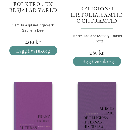
FOLKTRO : EN
RELIGION: I
BESJÄLAD VÄRLD
HISTORIA, SAMTID
OCH FRAMTID
Camilla Asplund Ingemark,
Gabriella Beer
Janne Haaland Matlary, Daniel
409
kr
T. Potts
Lägg i varukorg
269
kr
Lägg i varukorg