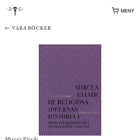
MENY
VÅRA BÖCKER
YUKIKO OCH PATRIK MÖTER
STOLPE STORIES
UTMÄRKELSER
VIDEOGALLERI
ÖVRIGA FORMAT
Mircea Eliade