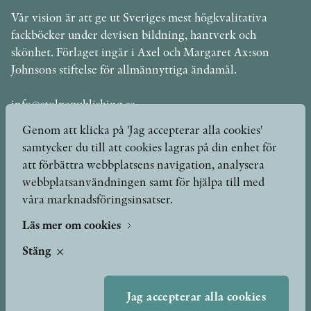
Vår vision är att ge ut Sveriges mest högkvalitativa
fackböcker under devisen bildning, hantverk och
skönhet. Förlaget ingår i Axel och Margaret Ax:son
Johnsons stiftelse för allmännyttiga ändamål.
info@stolpepublishing.se
Genom att klicka på 'Jag accepterar alla cookies'
samtycker du till att cookies lagras på din enhet för
att förbättra webbplatsens navigation, analysera
Böcker
Hilma af Klint
webbplatsanvändningen samt för hjälpa till med
våra marknadsföringsinsatser.
Författare
Om oss
Kontakt
Läs mer om cookies
Presskontakt
Nyheter
Stäng
Peer review-processen
Podcast & video
Yukiko och Patrik möter
Jag accepterar alla cookies
Stolpe Stories