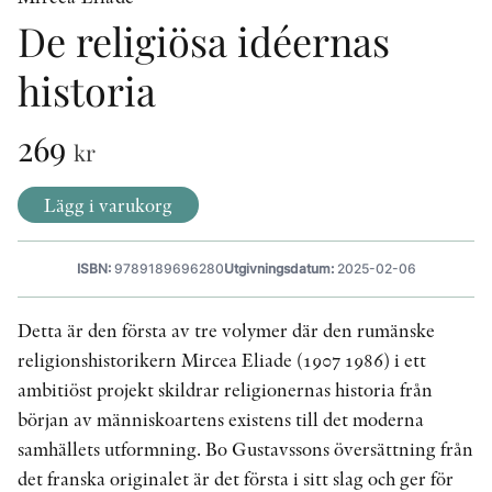
De religiösa idéernas
historia
KONTAKT
PRESSKONTAKT
269
kr
PEER REVIEW-PROCESSEN
Lägg i varukorg
ISBN:
9789189696280
Utgivningsdatum:
2025-02-06
Detta är den första av tre volymer där den rumänske
religionshistorikern Mircea Eliade (1907 1986) i ett
ambitiöst projekt skildrar religionernas historia från
början av människoartens existens till det moderna
samhällets utformning. Bo Gustavssons översättning från
det franska originalet är det första i sitt slag och ger för