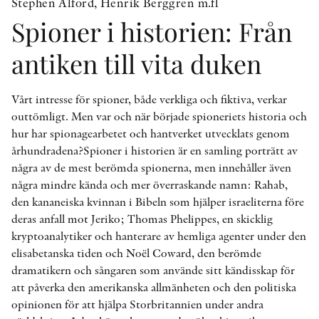
Stephen Alford, Henrik Berggren m.fl
Spioner i historien: Från
antiken till vita duken
Vårt intresse för spioner, både verkliga och fiktiva, verkar
outtömligt. Men var och när började spioneriets historia och
hur har spionagearbetet och hantverket utvecklats genom
århundradena?Spioner i historien är en samling porträtt av
några av de mest berömda spionerna, men innehåller även
några mindre kända och mer överraskande namn: Rahab,
den kananeiska kvinnan i Bibeln som hjälper israeliterna före
deras anfall mot Jeriko; Thomas Phelippes, en skicklig
kryptoanalytiker och hanterare av hemliga agenter under den
elisabetanska tiden och Noël Coward, den berömde
dramatikern och sångaren som använde sitt kändisskap för
att påverka den amerikanska allmänheten och den politiska
opinionen för att hjälpa Storbritannien under andra