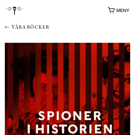
MENY
VÅRA BÖCKER
YUKIKO OCH PATRIK MÖTER
STOLPE STORIES
UTMÄRKELSER
VIDEOGALLERI
ÖVRIGA FORMAT