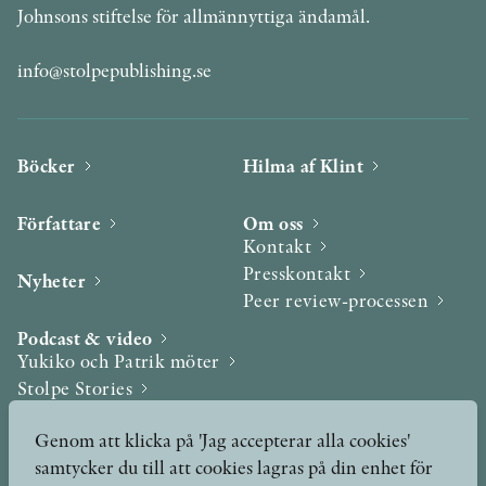
Johnsons stiftelse för allmännyttiga ändamål.
info@stolpepublishing.se
Böcker
Hilma af Klint
Författare
Om oss
Kontakt
Presskontakt
Nyheter
Peer review-processen
Podcast & video
Yukiko och Patrik möter
Stolpe Stories
Videogalleri
Genom att klicka på 'Jag accepterar alla cookies'
samtycker du till att cookies lagras på din enhet för
Utmärkelser & Format