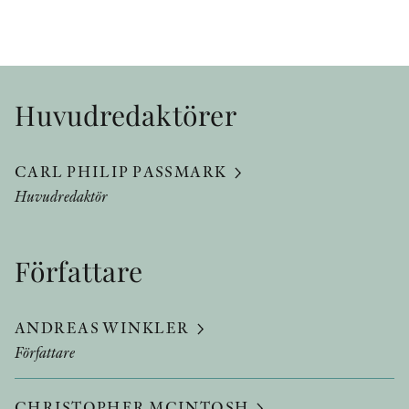
Huvudredaktörer
CARL PHILIP PASSMARK
Huvudredaktör
Författare
ANDREAS WINKLER
Författare
CHRISTOPHER MCINTOSH