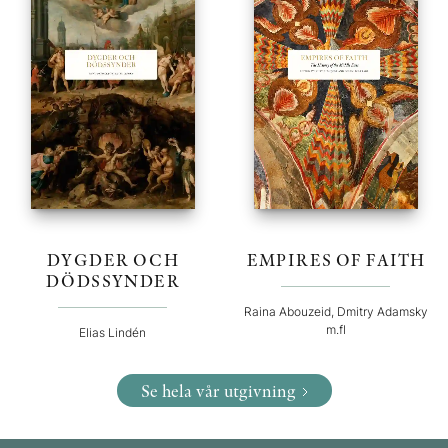
DYGDER OCH
EMPIRES OF FAITH
DÖDSSYNDER
Raina Abouzeid, Dmitry Adamsky
m.fl
Elias Lindén
Se hela vår utgivning