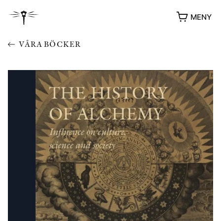
MENY
VÅRA BÖCKER
YUKIKO OCH PATRIK MÖTER
STOLPE STORIES
UTMÄRKELSER
VIDEOGALLERI
ÖVRIGA FORMAT