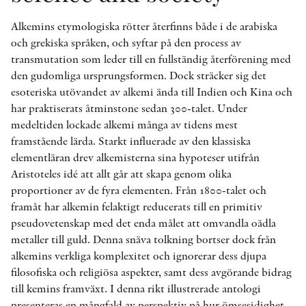
Alkemins etymologiska rötter återfinns både i de arabiska
och grekiska språken, och syftar på den process av
transmutation som leder till en fullständig återförening med
den gudomliga ursprungsformen. Dock sträcker sig det
esoteriska utövandet av alkemi ända till Indien och Kina och
har praktiserats åtminstone sedan 300-talet. Under
medeltiden lockade alkemi många av tidens mest
framstående lärda. Starkt influerade av den klassiska
elementläran drev alkemisterna sina hypoteser utifrån
Aristoteles idé att allt går att skapa genom olika
proportioner av de fyra elementen. Från 1800-talet och
framåt har alkemin felaktigt reducerats till en primitiv
pseudovetenskap med det enda målet att omvandla oädla
metaller till guld. Denna snäva tolkning bortser dock från
alkemins verkliga komplexitet och ignorerar dess djupa
filosofiska och religiösa aspekter, samt dess avgörande bidrag
till kemins framväxt. I denna rikt illustrerade antologi
presenteras en mångfald av perspektiv på hur ömsesidighet,