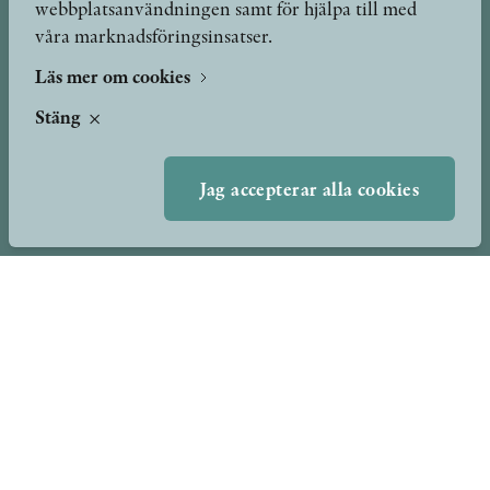
webbplatsanvändningen samt för hjälpa till med
Författare
Om oss
våra marknadsföringsinsatser.
Kontakt
Presskontakt
Nyheter
Läs mer om cookies
Peer review-processen
Stäng
Podcast & video
Yukiko och Patrik möter
Stolpe Stories
Jag accepterar alla cookies
Videogalleri
Utmärkelser & Format
Utmärkelser
Övriga format
TERMS OF USE
GDPR