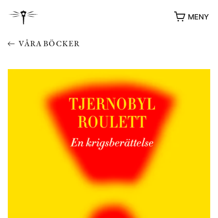
MENY
VÅRA BÖCKER
YUKIKO OCH PATRIK MÖTER
STOLPE STORIES
UTMÄRKELSER
VIDEOGALLERI
ÖVRIGA FORMAT