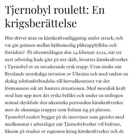
Tjernobyl roulett: En
krigsberättelse
Hur driver man en kärnkraftsanläggning under attack, och
var går gränsen mellan hjältemodig pliktuppfyllelse och
förräderi? På eftermiddagen den 24 februari 2022, när ett
nytt arbetslag hade gått på sitt skift, besattes kärnkraftverket
i Tjernobyl av en invaderande rysk trupp. Utan insikt om
Rysslands storskaliga invasion av Ukraina och med endast en
skakig telefonförbindelse till huvudkontoret var det
förmannens sak att hantera situationen. Med moralisk kraft
stod han upp mot det ryska befälet och under en utdragen
månad skyddade den ukrainska personalen kärnkraftverket
mot de okunniga trupper som befann sig på platsen.
Tjernobyl roulett bygger på de intervjuer som gjordes med
medlemmar i arbetslaget när Tjernobylverket väl befriats,
liksom på studier av regionen kring kärnkraftverket och de