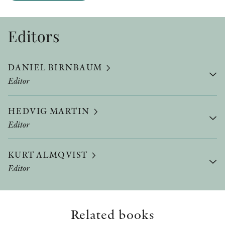
Editors
DANIEL BIRNBAUM
Editor
HEDVIG MARTIN
Editor
KURT ALMQVIST
Editor
Related books