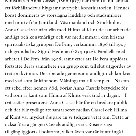
Konstnären Anna Cassel (1860 1937) har fram till nu lämnat
ett förhållandevis blygsamt avtryck i konsthistorien. Hennes
konst domineras av storslagna landskap och stadsmiljöer
med motiv från Jämtland, Västmanland och Stockholm.
Anna Cassel var nära vän med Hilma af Klint de samarbetade
andligt och konstnärligt och var medlemmar i den kristna
spiritualistiska gruppen De Fem, verksamma 1896 till 1907
och grundad av Sigrid Hedman (1855 1922). Parallellt med
arbetet i De Fem, från 1906, samt efter att De Fem upplösts,
fortsatte deras samarbete i en grupp som till slut utgjordes av
tretton kvinnor. De arbetade gemensamt andligt och konkret
med vad som är känt som Målningarna till templet. Nästan
ett sekel efter hennes död, börjar Anna Cassels betydelse för
vad som är känt som Hilma af Klints verk träda i dagen. I
två essäer presenteras Anna Cassel här för en bredare publik
och det blir tydligt att samarbetet mellan Cassel och Hilma
af Klint var mycket djupare än vi tidigare vetat om. Detta är
också första gången Cassels andliga verk Rosens saga
tillgängliggjorts i bokform, vilket även var tänkt att ingå i