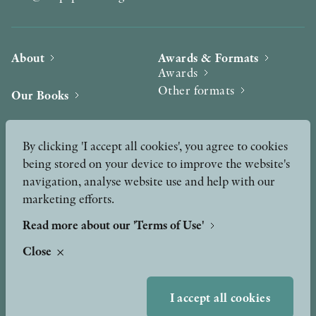
About
Awards & Formats
Awards
Other formats
Our Books
Hilma af Klint
Authors
By clicking 'I accept all cookies', you agree to cookies
being stored on your device to improve the website's
Press
News
navigation, analyse website use and help with our
marketing efforts.
Contact
Podcast & Video
Peer Review process
Read more about our 'Terms of Use'
Close
TERMS OF USE
I accept all cookies
GDPR