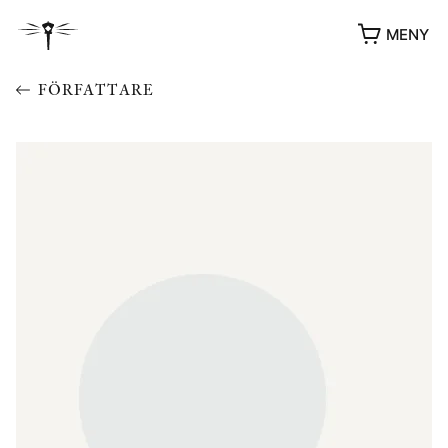
MENY
FÖRFATTARE
YUKIKO OCH PATRIK MÖTER
STOLPE STORIES
UTMÄRKELSER
VIDEOGALLERI
ÖVRIGA FORMAT