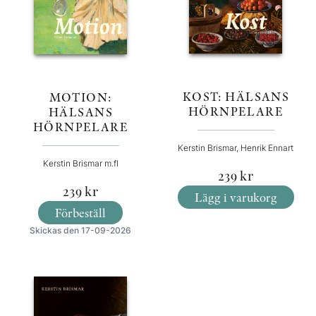
KOST: HÄLSANS
MOTION:
HÖRNPELARE
HÄLSANS
HÖRNPELARE
Kerstin Brismar, Henrik Ennart
Kerstin Brismar m.fl
239
kr
239
kr
Lägg i varukorg
Förbeställ
Skickas den 17-09-2026