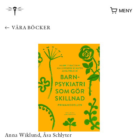
MENY
VÅRA BÖCKER
YUKIKO OCH PATRIK MÖTER
STOLPE STORIES
UTMÄRKELSER
VIDEOGALLERI
ÖVRIGA FORMAT
Anna Wiklund, Åsa Schlyter