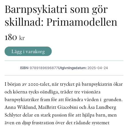
Barnpsykiatri som gör
skillnad: Primamodellen
KONTAKT
PRESSKONTAKT
180
kr
PEER REVIEW-PROCESSEN
Lägg i varukorg
ISBN:
9789189696877
Utgivningsdatum:
2025-04-24
I början av 2000-talet, när trycket på barnpsykiatrin ökar
och köerna tycks oändliga, träder tre visionära
barnpsykiatriker fram för att förändra vården i ­ grunden.
Anna Wiklund, MaiBritt Giacobini och Åsa Lundberg
Schlyter delar en stark passion för att hjälpa barn, men
även en djup frustration över det rådande systemet