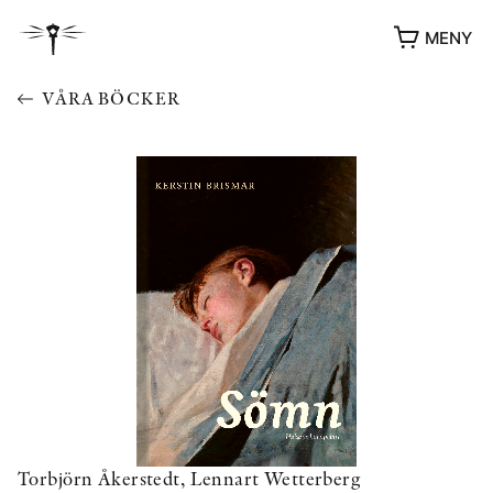
MENY
VÅRA BÖCKER
YUKIKO OCH PATRIK MÖTER
STOLPE STORIES
UTMÄRKELSER
VIDEOGALLERI
Torbjörn Åkerstedt, Lennart Wetterberg
ÖVRIGA FORMAT