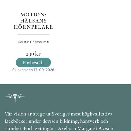
MOTION:
HÄLSANS
HÖRNPELARE
Kerstin Brismar m.fl
239
kr
Förbeställ
Skickas den 17-09-2026
Vår vision är att ge ut Sveriges mest högkvalitativa
fackböcker under devisen bildning, hantverk och
skönhet. Förlaget ingår i Axel och Margaret Ax:son