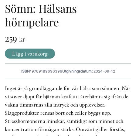
Sömn: Hälsans
hörnpelare
KONTAKT
PRESSKONTAKT
259
kr
PEER REVIEW-PROCESSEN
Lägg i varukorg
ISBN:
9789189696396
Utgivningsdatum:
2024-09-12
Inget är så grundläggande för vår hälsa som sömnen. När
vi sover djupt får hjärnan kraft att återhämta sig ifrån de
vakna timmarnas alla intryck och upplevelser.
Slaggprodukter rensas bort och celler byggs upp.
Stresshormonerna minskar, samtidigt som minnet och
koncentrationsförmågan stärks. Omvänt gäller förstås,