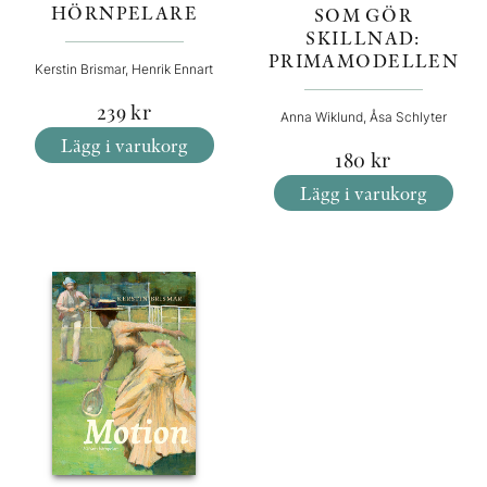
HÖRNPELARE
SOM GÖR
SKILLNAD:
PRIMAMODELLEN
Kerstin Brismar, Henrik Ennart
239
kr
Anna Wiklund, Åsa Schlyter
Lägg i varukorg
180
kr
Lägg i varukorg