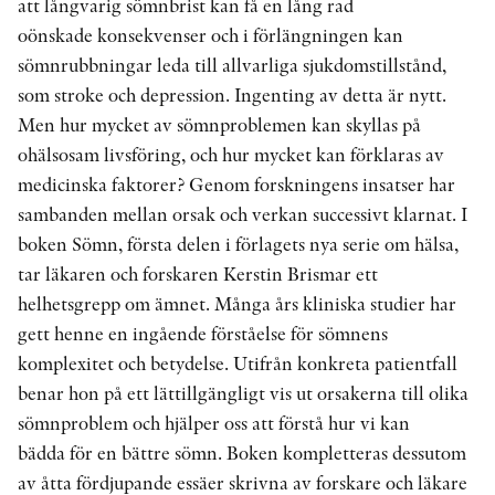
att långvarig sömnbrist kan få en lång rad
oönskade konsekvenser och i förlängningen kan
sömnrubbningar leda till allvarliga sjukdomstillstånd,
som stroke och depression. Ingenting av detta är nytt.
Men hur mycket av sömnproblemen kan skyllas på
ohälsosam livsföring, och hur mycket kan förklaras av
medicinska faktorer? Genom forskningens insatser har
sambanden mellan orsak och verkan successivt klarnat. I
boken Sömn, första delen i förlagets nya serie om hälsa,
tar läkaren och forskaren Kerstin Brismar ett
helhetsgrepp om ämnet. Många års kliniska studier har
gett henne en ingående förståelse för sömnens
komplexitet och betydelse. Utifrån konkreta patientfall
benar hon på ett lättillgängligt vis ut orsakerna till olika
sömnproblem och hjälper oss att förstå hur vi kan
bädda för en bättre sömn. Boken kompletteras dessutom
av åtta fördjupande essäer skrivna av forskare och läkare