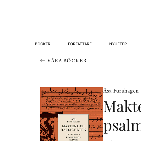
BÖCKER
FÖRFATTARE
NYHETER
VÅRA BÖCKER
Åsa Furuhagen
Makte
psalm