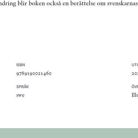
ändring blir boken också en berättelse om svenskarnas 
ISBN
UT
9789190021460
20
SPRÅK
ÖV
swe
Ill