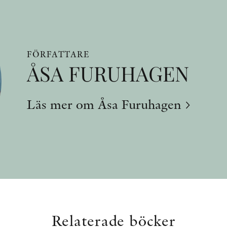
FÖRFATTARE
ÅSA FURUHAGEN
Läs mer om Åsa Furuhagen
Relaterade böcker