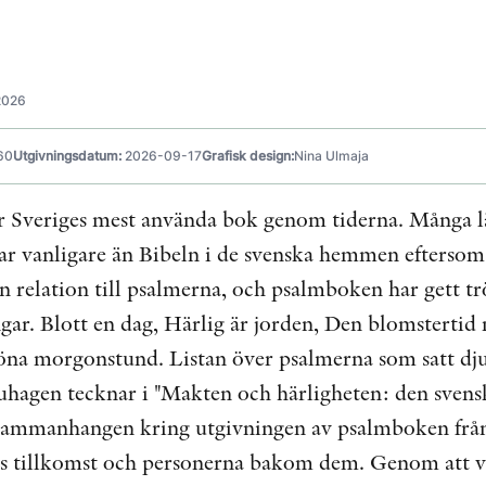
2026
60
Utgivningsdatum:
2026-09-17
Grafisk design:
Nina Ulmaja
 Sveriges mest använda bok genom tiderna. Många lä
r vanligare än Bibeln i de svenska hemmen eftersom d
n relation till psalmerna, och psalmboken har gett tr
gar. Blott en dag, Härlig är jorden, Den blomsterti
köna morgonstund. Listan över psalmerna som satt djup
uhagen tecknar i "Makten och härligheten: den svensk
 sammanhangen kring utgivningen av psalmboken från 
 tillkomst och personerna bakom dem. Genom att vi