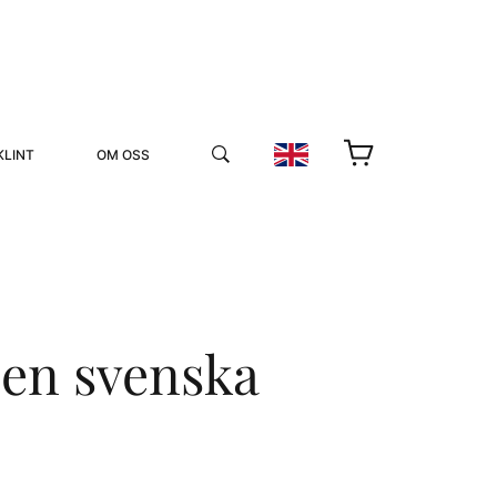
KLINT
OM OSS
Den svenska
YUKIKO OCH PATRIK MÖTER
STOLPE STORIES
UTMÄRKELSER
VIDEOGALLERI