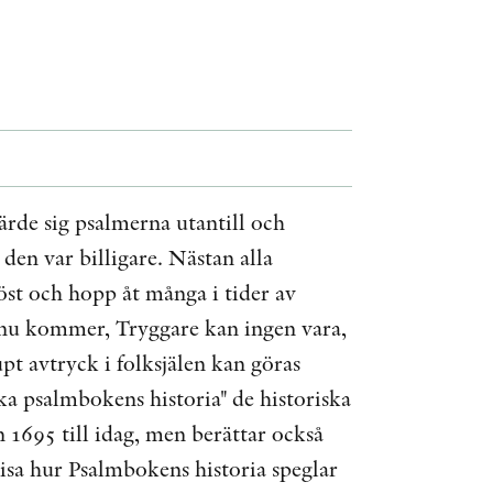
ÖVRIGA FORMAT
KONTAKT
PRESSKONTAKT
PEER REVIEW-PROCESSEN
rde sig psalmerna utantill och
en var billigare. Nästan alla
öst och hopp åt många i tider av
d nu kommer, Tryggare kan ingen vara,
t avtryck i folksjälen kan göras
a psalmbokens historia" de historiska
1695 till idag, men berättar också
sa hur Psalmbokens historia speglar