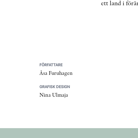
ett land i för
FÖRFATTARE
Åsa Furuhagen
GRAFISK DESIGN
Nina Ulmaja