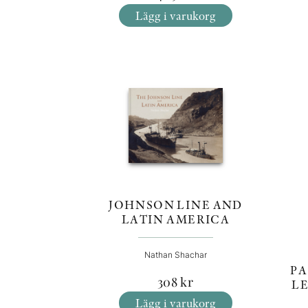
Lägg i varukorg
JOHNSON LINE AND
LATIN AMERICA
Nathan Shachar
PA
308
kr
L
Lägg i varukorg