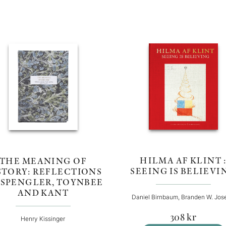
HILMA AF KLINT 
THE MEANING OF
SEEING IS BELIEVI
STORY: REFLECTIONS
 SPENGLER, TOYNBEE
AND KANT
Daniel Birnbaum, Branden W. Jos
308
kr
Henry Kissinger