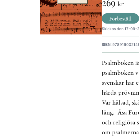
269
kr
Förbeställ
Skickas den 17-09-
ISBN:
97891900214
Psalmboken är
psalmboken va
svenskar har e
hårda prövnin
Var hälsad, s
lång. Åsa Fur
och religiösa
om psalmernas