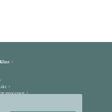
Klint
takt
iew-processen