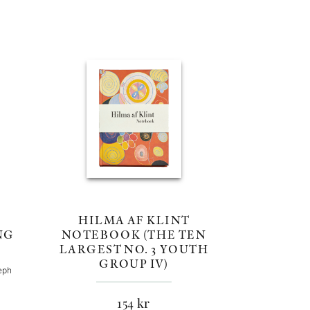
:
HILMA AF KLINT
NG
NOTEBOOK (THE TEN
LARGEST NO. 3 YOUTH
GROUP IV)
eph
154
kr