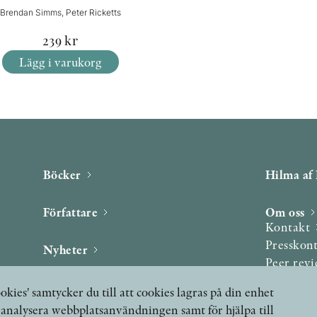
Brendan Simms, Peter Ricketts
239
kr
Lägg i varukorg
Böcker
Hilma af 
Författare
Om oss
Kontakt
Presskon
Nyheter
Peer rev
Podcast & video
okies' samtycker du till att cookies lagras på din enhet
Yukiko och Patrik möter
, analysera webbplatsanvändningen samt för hjälpa till