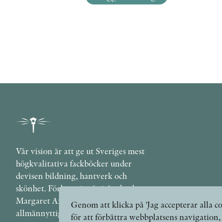
Vår vision är att ge ut Sveriges mest
högkvalitativa fackböcker under
devisen bildning, hantverk och
skönhet. Förlaget ingår i Axel och
Margaret Ax:son Johnsons stiftelse för
Genom att klicka på 'Jag accepterar alla co
allmännyttiga ändamål.
för att förbättra webbplatsens navigation