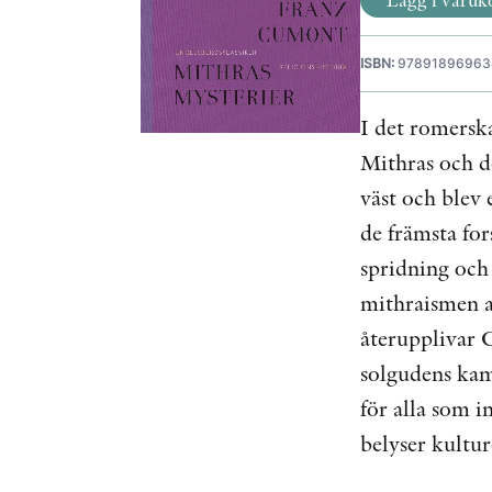
ISBN:
97891896963
I det romersk
Mithras och de
väst och blev
de främsta fo
spridning och 
mithraismen a
återupplivar C
solgudens kam
för alla som i
belyser kultu