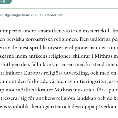
41
Utgivningsdatum:
2025-11-27
Sidor:
192
a imperiet under senantiken växte en mysteriekult f
n persiska zoroastriska religionen. Den uråldriga pers
 en av de mest spridda mysteriereligionerna i det ro
rskarna inom antikens religioner, skildrar i Mithras
slutligen dess fall i konkurrensen med kristendomen. 
tt influera Europas religiösa utveckling, och med en
umont den förlorade världen av initieringsriter, astr
p mot mörkrets krafter.Mithras mysterier, först publ
ntresserar sig för antikens religiösa landskap och de k
rens symbolik, hemliga riter och dess djupa påverkan