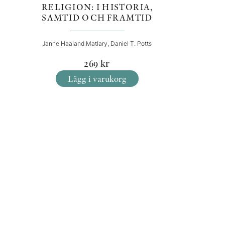
RELIGION: I HISTORIA,
SAMTID OCH FRAMTID
Janne Haaland Matlary, Daniel T. Potts
269
kr
Lägg i varukorg