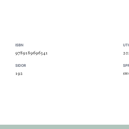
ISBN
UT
9789189696341
20
SIDOR
SP
192
sw