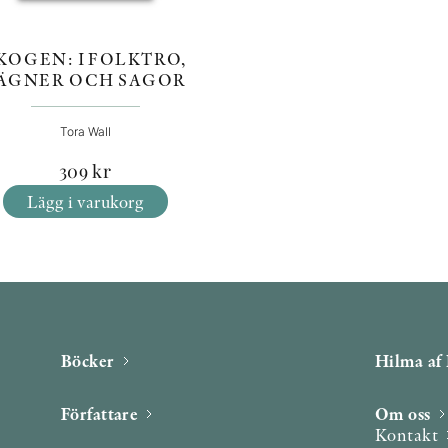
KOGEN: I FOLKTRO,
ÄGNER OCH SAGOR
Tora Wall
309
kr
Lägg i varukorg
Böcker
Hilma af 
Författare
Om oss
Kontakt