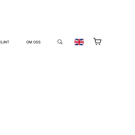
KLINT
OM OSS
YUKIKO OCH PATRIK MÖTER
STOLPE STORIES
UTMÄRKELSER
VIDEOGALLERI