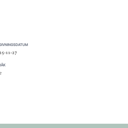
GIVNINGSDATUM
25-11-27
RÅK
e