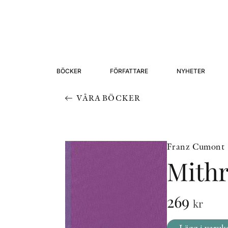
BÖCKER
FÖRFATTARE
NYHETER
VÅRA BÖCKER
Franz Cumont
Mithr
269
kr
Lägg i varuk