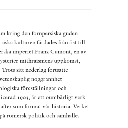
ÖVRIGA FORMAT
KONTAKT
ram kring den fornpersiska guden
iska kulturen färdades från öst till
PRESSKONTAKT
merska imperiet.Franz Cumont, en av
PEER REVIEW-PROCESSEN
 mysterier mithraismens uppkomst,
Trots sitt nederlag fortsatte
 vetenskaplig noggrannhet
ologiska föreställningar och
icerad 1903, är ett oumbärligt verk
rafter som format vår historia. Verket
 på romersk politik och samhälle.