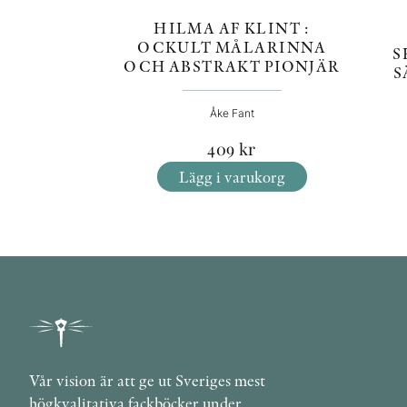
HILMA AF KLINT :
OCKULT MÅLARINNA
S
OCH ABSTRAKT PIONJÄR
S
Åke Fant
409
kr
Lägg i varukorg
Vår vision är att ge ut Sveriges mest
högkvalitativa fackböcker under