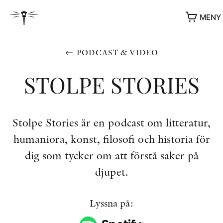
MENY
PODCAST & VIDEO
STOLPE STORIES
Stolpe Stories är en podcast om litteratur,
humaniora, konst, filosofi och historia för
dig som tycker om att förstå saker på
YUKIKO OCH PATRIK MÖTER
djupet.
STOLPE STORIES
UTMÄRKELSER
Lyssna på:
VIDEOGALLERI
ÖVRIGA FORMAT