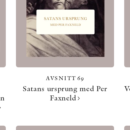
AVSNITT 69
Satans ursprung med Per
V
in
Faxneld