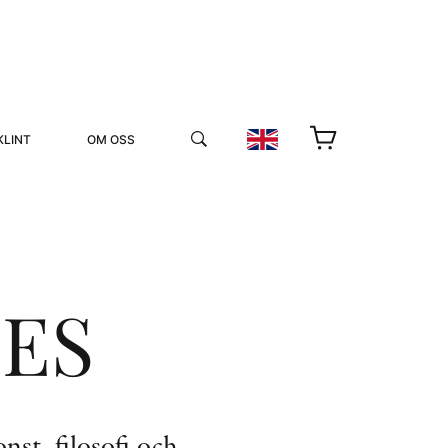
KLINT
OM OSS
IES
YUKIKO OCH PATRIK MÖTER
STOLPE STORIES
UTMÄRKELSER
VIDEOGALLERI
nst, filosofi och