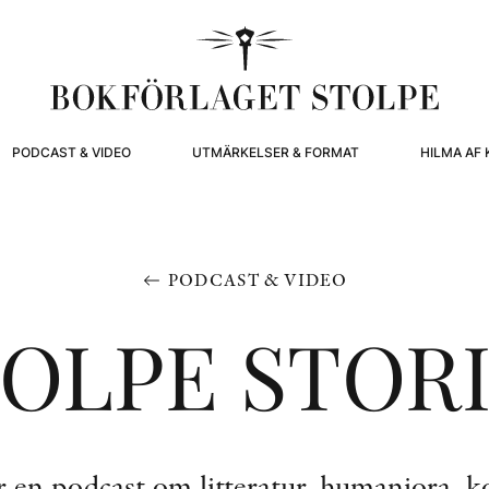
PODCAST & VIDEO
UTMÄRKELSER & FORMAT
HILMA AF 
PODCAST & VIDEO
OLPE STOR
r en podcast om litteratur, humaniora, ko