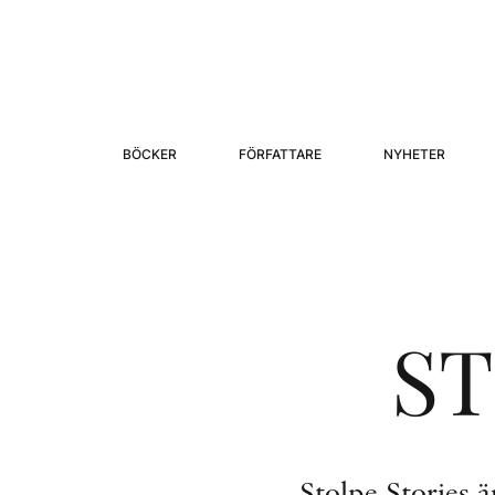
BÖCKER
FÖRFATTARE
NYHETER
ST
Stolpe Stories ä