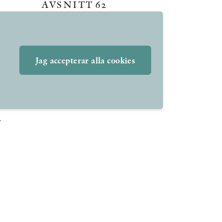
AVSNITT 62
Möt Ukrainas ambassadör i
Sverige
Jag accepterar alla cookies
>
Klint