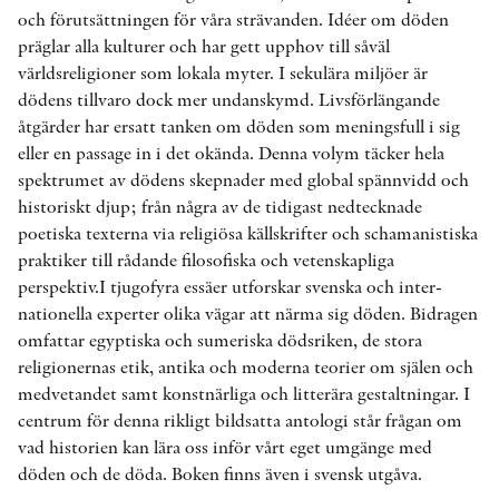
och förutsättningen för våra strävanden. Idéer om döden
präglar alla kulturer och har gett upphov till såväl
världsreligioner som lokala myter. I sekulära miljöer är
dödens tillvaro dock mer undanskymd. Livsförlängande
åtgärder har ersatt tanken om döden som meningsfull i sig
eller en passage in i det okända. Denna volym täcker hela
spektrumet av dödens skepnader med global spännvidd och
historiskt djup; från några av de tidigast nedtecknade
poetiska texterna via religiösa källskrifter och schamanistiska
praktiker till rådande filosofiska och vetenskapliga
perspektiv.I tjugofyra essäer utforskar svenska och inter­
nationella experter olika vägar att närma sig döden. Bidragen
omfattar egyptiska och sumeriska dödsriken, de stora
religionernas etik, antika och moderna teorier om själen och
medvetandet samt konstnärliga och litterära gestaltningar. I
centrum för denna rikligt bildsatta antologi står frågan om
vad historien kan lära oss inför vårt eget umgänge med
döden och de döda. Boken finns även i svensk utgåva.