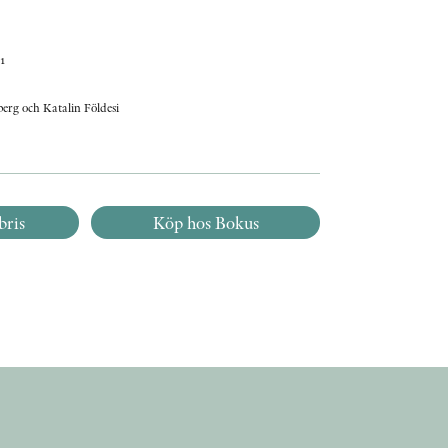
1
rg och Katalin Földesi
bris
Köp hos Bokus