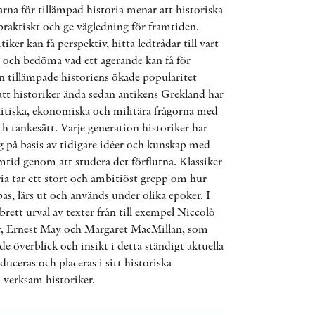
ÖVRIGA FORMAT
rna för tillämpad historia menar att historiska
praktiskt och ge vägledning för framtiden.
tiker kan få perspektiv, hitta ledtrådar till vart
a och bedöma vad ett agerande kan få för
KONTAKT
 tillämpade historiens ökade popularitet
t historiker ända sedan antikens Grekland har
PRESSKONTAKT
olitiska, ekonomiska och militära frågorna med
h tankesätt. Varje generation historiker har
PEER REVIEW-PROCESSEN
g på basis av tidigare idéer och kunskap med
amtid genom att studera det förflutna. Klassiker
ia tar ett stort och ambitiöst grepp om hur
as, lärs ut och används under olika epoker. I
brett urval av texter från till exempel Niccolò
rr, Ernest May och Margaret MacMillan, som
e överblick och insikt i detta ständigt aktuella
duceras och placeras i sitt historiska
verksam historiker.