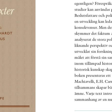
egentligen? Förespråka
studier kan användas 
Beslutsfattare och poli
en utveckling kan led
konsekvenser. Men den
skymmer det faktum at
analyserat de stora p
liknande perspektiv oc
utvecklat sin forsknin
målet att förstå sin s
inom tillämpad histor
historisk kunskap skap
boken presenteras ett 
Machiavelli, E.H. Ca
tillsammans skapar båd
ämne. Varje text intro
sammanhang av en nu 