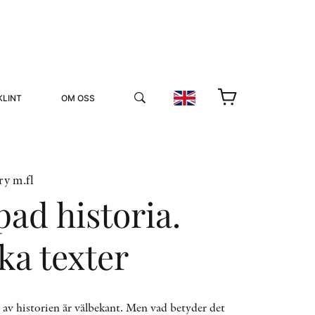
KLINT
OM OSS
ry m.fl
ad historia.
ka texter
YUKIKO OCH PATRIK MÖTER
STOLPE STORIES
UTMÄRKELSER
VIDEOGALLERI
av historien är välbekant. Men vad betyder det