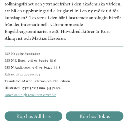
tolkningsfrihet och yttrandefrihet i den akademiska världen,
att bli en upplysningstid eller går vi in i en ny mörk tid för
kunskapen? Texterna i den här illustrerade antologin härrör
från det internationellt välrenommerade
Engelsbergsseminariet 2018. Huvudredaktörer är Kurt
Almqvist och Mattias Hessérus.
ISBN: 9789189069602
ISBN E-Book: 978-91-89069-88-6
ISBN Audiobook: 978-91-89425-66-8
Release date: 2021-03-04
Translator: Martin Peterson och Elin Pålsson
Illustrated. 175x250x37 mm. 345 pages.
Download high resolution cover file
Köp hos Adlibris
Köp hos Bokus