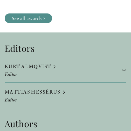
See all awards
Editors
KURT ALMQVIST
Editor
MATTIAS HESSÉRUS
Editor
Authors