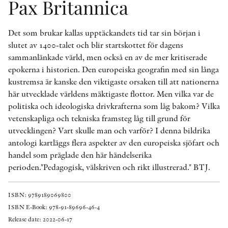
Pax Britannica
Det som brukar kallas upptäckandets tid tar sin början i
slutet av 1400-talet och blir startskottet för dagens
sammanlänkade värld, men också en av de mer kritiserade
epokerna i historien. Den europeiska geografin med sin långa
kustremsa är kanske den viktigaste orsaken till att nationerna
här utvecklade världens mäktigaste flottor. Men vilka var de
politiska och ideologiska drivkrafterna som låg bakom? Vilka
vetenskapliga och tekniska framsteg låg till grund för
utvecklingen? Vart skulle man och varför? I denna bildrika
antologi kartläggs flera aspekter av den europeiska sjöfart och
handel som präglade den här händelserika
perioden."Pedagogisk, välskriven och rikt illustrerad." BTJ.
ISBN: 9789189069800
ISBN E-Book: 978-91-89696-46-4
Release date: 2022-06-17