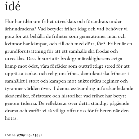
idé
Hur har idén om frihet utvecklats och förändrats under
århundradena? Vad betyder frihet idag och vad behöver vi
göra för att behålla de friheter som generationer män och
kvinnor har kämpat, och till och med dött, för? Frihet är en
grundförutsättning för att ett samhälle ska frodas och
utvecklas. Dess historia är brokig: mänsklighetens eviga
kamp mot ödet, våra förfäder som outtröttligt stred för att
upprätta tanke- och religionsfrihet, demokratiska friheter i
samhället i stort och kampen mot auktoritära regimer och
tyranner världen över. I denna essäsamling utforskar ledande
akademiker, författare och historiker vad frihet har betytt
genom tiderna. De reflekterar över detta ständigt pågående
drama och varför vi så villigt offrar oss för friheten när den
hotas.
ISBN: 9789189425941