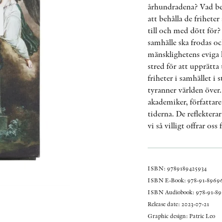
århundradena? Vad bet
att behålla de frihet
till och med dött för?
samhälle ska frodas oc
mänsklighetens eviga 
stred för att upprätta
friheter i samhället 
tyranner världen över
akademiker, författare
tiderna. De reflektera
vi så villigt offrar oss
ISBN: 9789189425934
ISBN E-Book: 978-91-89696
ISBN Audiobook: 978-91-89
Release date: 2023-07-21
Graphic design: Patric Leo