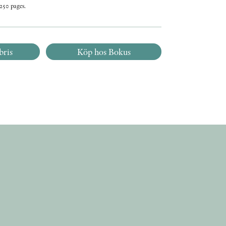
250 pages.
bris
Köp hos Bokus