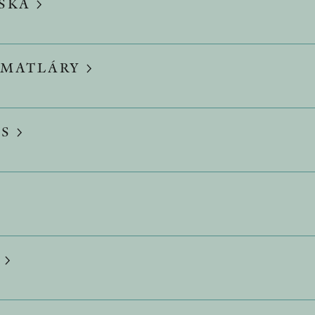
VSKA
 MATLÁRY
GS
R