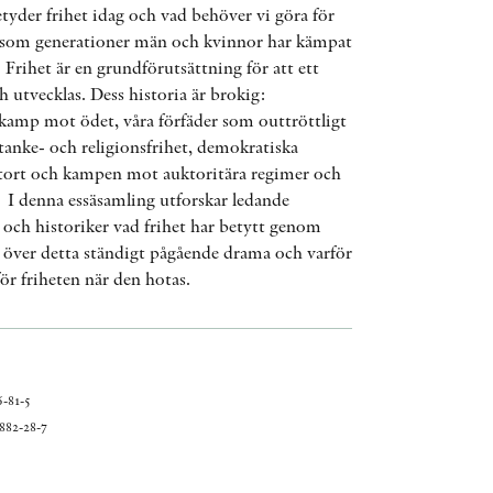
yder frihet idag och vad behöver vi göra för
AWARDS
er som generationer män och kvinnor har kämpat
 Frihet är en grundförutsättning för att ett
OTHER FORMATS
h utvecklas. Dess historia är brokig:
kamp mot ödet, våra förfäder som outtröttligt
 tanke- och religionsfrihet, demokratiska
i stort och kampen mot auktoritära regimer och
. I denna essäsamling utforskar ledande
 och historiker vad frihet har betytt genom
PEER REVIEW PROCESS
r över detta ständigt pågående drama och varför
 för friheten när den hotas.
-81-5
882-28-7