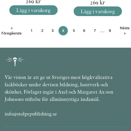
269
kr
269
kr
Lägg i varukorg
Lägg i varukorg
<
Nästa
…
1
2
3
4
5
6
7
9
Föregående
>
Vår vision är att ge ut Sveriges mest högkvalitativa
fackböcker under devisen bildning, hantverk och
skönhet. Förlaget ingår i Axel och Margaret Ax:son
Johnsons stiftelse för allmännyttiga ändamål.
info@stolpepublishing.se