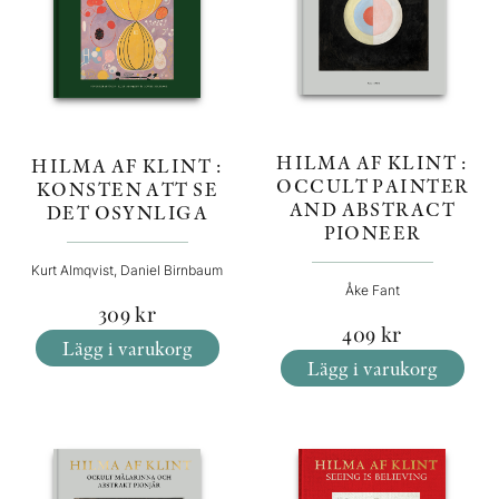
KONTAKT
PRESSKONTAKT
HILMA AF KLINT :
HILMA AF KLINT :
PEER REVIEW-PROCESSEN
OCCULT PAINTER
KONSTEN ATT SE
AND ABSTRACT
DET OSYNLIGA
PIONEER
Kurt Almqvist, Daniel Birnbaum
Åke Fant
309
kr
409
kr
Lägg i varukorg
Lägg i varukorg