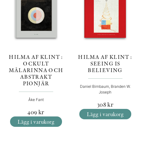
HILMA AF KLINT :
HILMA AF KLINT :
SEEING IS
OCKULT
BELIEVING
MÅLARINNA OCH
ABSTRAKT
PIONJÄR
Daniel Birnbaum, Branden W.
Joseph
Åke Fant
308
kr
409
kr
Lägg i varukorg
Lägg i varukorg